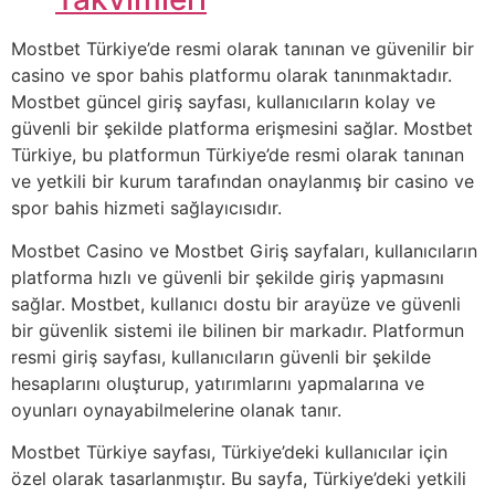
Mostbet Türkiye’de resmi olarak tanınan ve güvenilir bir
casino ve spor bahis platformu olarak tanınmaktadır.
Mostbet güncel giriş sayfası, kullanıcıların kolay ve
güvenli bir şekilde platforma erişmesini sağlar. Mostbet
Türkiye, bu platformun Türkiye’de resmi olarak tanınan
ve yetkili bir kurum tarafından onaylanmış bir casino ve
spor bahis hizmeti sağlayıcısıdır.
Mostbet Casino ve Mostbet Giriş sayfaları, kullanıcıların
platforma hızlı ve güvenli bir şekilde giriş yapmasını
sağlar. Mostbet, kullanıcı dostu bir arayüze ve güvenli
bir güvenlik sistemi ile bilinen bir markadır. Platformun
resmi giriş sayfası, kullanıcıların güvenli bir şekilde
hesaplarını oluşturup, yatırımlarını yapmalarına ve
oyunları oynayabilmelerine olanak tanır.
Mostbet Türkiye sayfası, Türkiye’deki kullanıcılar için
özel olarak tasarlanmıştır. Bu sayfa, Türkiye’deki yetkili