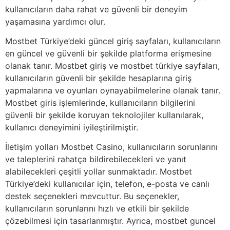
kullanıcıların daha rahat ve güvenli bir deneyim
yaşamasına yardımcı olur.
Mostbet Türkiye’deki güncel giriş sayfaları, kullanıcıların
en güncel ve güvenli bir şekilde platforma erişmesine
olanak tanır. Mostbet giriş ve mostbet türkiye sayfaları,
kullanıcıların güvenli bir şekilde hesaplarına giriş
yapmalarına ve oyunları oynayabilmelerine olanak tanır.
Mostbet giris işlemlerinde, kullanıcıların bilgilerini
güvenli bir şekilde koruyan teknolojiler kullanılarak,
kullanıcı deneyimini iyileştirilmiştir.
İletişim yolları Mostbet Casino, kullanıcıların sorunlarını
ve taleplerini rahatça bildirebilecekleri ve yanıt
alabilecekleri çeşitli yollar sunmaktadır. Mostbet
Türkiye’deki kullanıcılar için, telefon, e-posta ve canlı
destek seçenekleri mevcuttur. Bu seçenekler,
kullanıcıların sorunlarını hızlı ve etkili bir şekilde
çözebilmesi için tasarlanmıştır. Ayrıca, mostbet guncel