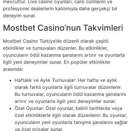
mevcuttur. Live casino oyunları, canlı cümlenin ve
profesyonel dealerlerin katılımıyla daha gerçekçi bir
deneyim sunar.
Mostbet Casino’nun Takvimleri
Mostbet Casino Türkiye’de düzenli olarak çeşitli
etkinlikler ve turnuvaları düzenler. Bu etkinlikler,
oyuncuların ödül kazanma şanslarını artırır ve oyunlarla
ilgili yeni deneyimler sunar. En popüler etkinlikler
arasında:
Haftalık ve Aylık Turnuvalar: Her hafta ve aylık
olarak farklı oyunlarla ilgili turnuvalar düzenlenir.
Bu turnuvalar, oyuncuların ödül kazanma şanslarını
artırır ve oyunlarla ilgili yeni deneyimler sunar.
Özel Oyunlar: Özel oyunlar, belirli tarihlerde veya
özel etkinliklerle ilgili olarak düzenlenir. Bu oyunlar,
oyuncuların yeni oyunlarla tanışma şanslarını sağlar
ve özel prizalar sunar.