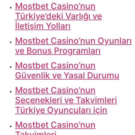
Mostbet Casino’nun
Türkiye’deki Varlığı ve
İletişim Yolları
Mostbet Casino’nun Oyunları
ve Bonus Programları
Mostbet Casino’nun
Güvenlik ve Yasal Durumu
Mostbet Casino’nun
Seçenekleri ve Takvimleri
Türkiye Oyuncuları için
Mostbet Casino’nun
Takvimleri