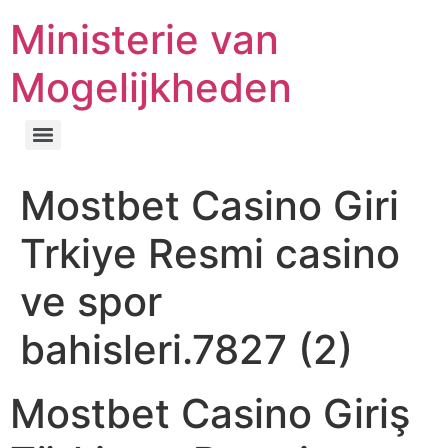
Ministerie van
Mogelijkheden
Mostbet Casino Giri
Trkiye Resmi casino
ve spor
bahisleri.7827 (2)
Mostbet Casino Giriş