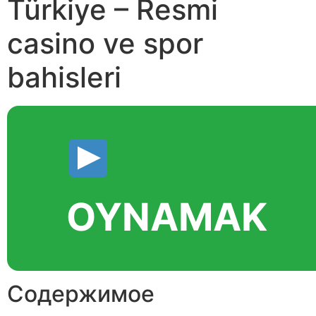
Türkiye – Resmi
casino ve spor
bahisleri
OYNAMAK
Содержимое