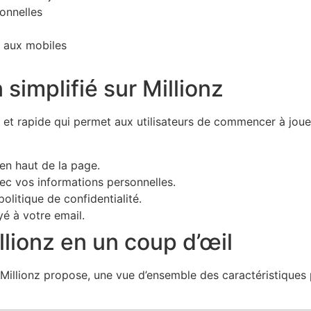
onnelles
e aux mobiles
 simplifié sur Millionz
le et rapide qui permet aux utilisateurs de commencer à joue
 en haut de la page.
vec vos informations personnelles.
olitique de confidentialité.
yé à votre email.
llionz en un coup d’œil
illionz propose, une vue d’ensemble des caractéristiques p