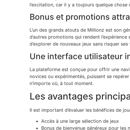
l’excitation, car il y a toujours quelque chos
Bonus et promotions attra
L’un des grands atouts de Millionz est son g
d’autres promotions qui rendent l’expérience 
d’explorer de nouveaux jeux sans risquer ses 
Une interface utilisateur i
La plateforme est conçue pour offrir une navig
novices ou expérimentés, puissent se repérer 
n’importe où, à tout moment.
Les avantages principau
Il est important d’évaluer les bénéfices de jo
Accès à une large sélection de jeux
Bonus de bienvenue généreux pour les 