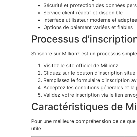
Sécurité et protection des données pers
Service client réactif et disponible
Interface utilisateur moderne et adapté
Options de paiement variées et fiables
Processus d’inscription
S’inscrire sur Millionz est un processus simp
Visitez le site officiel de Millionz.
Cliquez sur le bouton d’inscription situé
Remplissez le formulaire d’inscription a
Acceptez les conditions générales et la p
Validez votre inscription via le lien envo
Caractéristiques de Mi
Pour une meilleure compréhension de ce que M
utile.