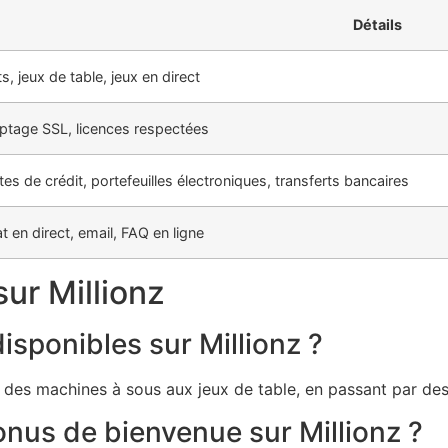
Détails
ts, jeux de table, jeux en direct
ptage SSL, licences respectées
tes de crédit, portefeuilles électroniques, transferts bancaires
t en direct, email, FAQ en ligne
ur Millionz
isponibles sur Millionz ?
 des machines à sous aux jeux de table, en passant par des 
nus de bienvenue sur Millionz ?