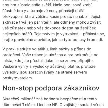
aby hra zůstala stále svěží. Naše bonusové krabí,
šťastné boxy a turnajové ceny přinášejí další
překvapení, která většina kasin prostě nenabízí. Jejich
aktivace trvá jen pár vteřin, ale odměny mohou zvýšit
váš zůstatek nebo vás dokonce dostat na žebříček
nejlepších hráčů. Tajemstvím je vytrvalost – přihlaste se,
hrajte pravidelně a uvidíte, jak se tyto bonusy hromadí.
V praxi sledujte volatilitu, limit sázky a přínos do
protočení. Vaše relace je uložena a hra pokračuje od
místa, kde jste přestali, jakmile se znovu připojíte.
Veškeré výhry a výsledky zůstávají platné, protože
výsledky jsou zpracovávány na straně serveru
poskytovatelem.
Non-stop podpora zákazníkov
Skutečný milionář zná hodnotu bezpečnosti a tento
dům nešetří ničím. Licence NELO zajišťuje soulad všech