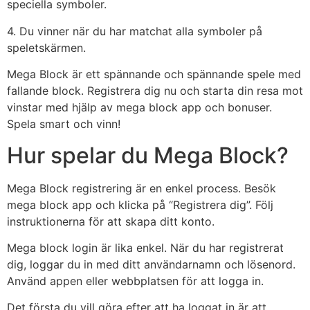
speciella symboler.
4. Du vinner när du har matchat alla symboler på
speletskärmen.
Mega Block är ett spännande och spännande spele med
fallande block. Registrera dig nu och starta din resa mot
vinstar med hjälp av mega block app och bonuser.
Spela smart och vinn!
Hur spelar du Mega Block?
Mega Block registrering är en enkel process. Besök
mega block app och klicka på “Registrera dig”. Följ
instruktionerna för att skapa ditt konto.
Mega block login är lika enkel. När du har registrerat
dig, loggar du in med ditt användarnamn och lösenord.
Använd appen eller webbplatsen för att logga in.
Det första du vill göra efter att ha loggat in är att