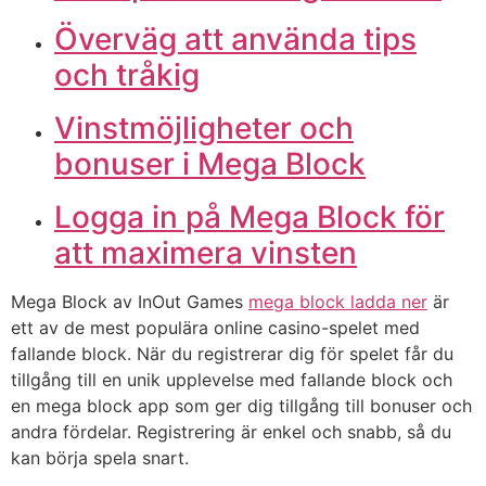
Överväg att använda tips
och tråkig
Vinstmöjligheter och
bonuser i Mega Block
Logga in på Mega Block för
att maximera vinsten
Mega Block av InOut Games
mega block ladda ner
är
ett av de mest populära online casino-spelet med
fallande block. När du registrerar dig för spelet får du
tillgång till en unik upplevelse med fallande block och
en mega block app som ger dig tillgång till bonuser och
andra fördelar. Registrering är enkel och snabb, så du
kan börja spela snart.