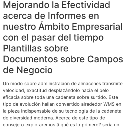
Mejorando la Efectividad
acerca de Informes en
nuestro Ámbito Empresarial
con el pasar del tiempo
Plantillas sobre
Documentos sobre Campos
de Negocio
Un modo sobre administración de almacenes transmite
velocidad, exactitud desplazándolo hacia el pelo
eficacia sobre toda una cadeneta sobre surtido. Este
tipo de evolución hallan convertido alrededor WMS en
la pieza indispensable de su tecnología de la cadeneta
de diversidad moderna. Acerca de este tipo de
consejero exploraremos â qué es lo primero? serí­a un