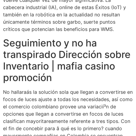
vuelve cualquier vez de mayor significativa. La
cabecera industrial (IA), online de estas Éxitos (IoT) y
también en la robótica en la actualidad no resultan
únicamente términos sobre garbo, suerte puntos
críticos que potencian las beneficios para WMS.
Seguimiento y no ha
transpirado Dirección sobre
Inventario | mafia casino
promoción
No hallaraás la solución sola que llegan a convertirse en
focos de luces ajuste a todas los necesidades, así­ como
el comercio colombiano provee una variacií³n de
opciones que llegan a convertirse en focos de luces
clasifican mayoritareamente referente a tres tipos. Con
el fin de concebir para â qué es lo primero? cuando
mayormente compañias en Colombia se encuentran