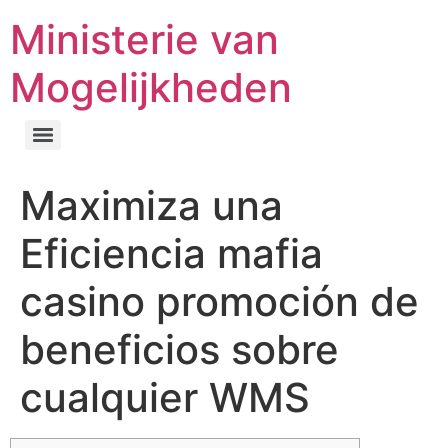
Ministerie van
Mogelijkheden
Maximiza una
Eficiencia mafia
casino promoción de
beneficios sobre
cualquier WMS