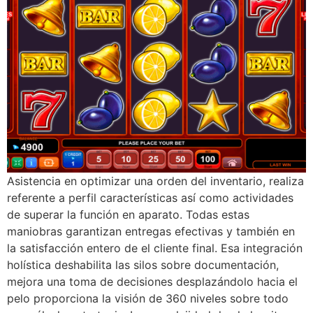
Asistencia en optimizar una orden del inventario, realiza
referente a perfil características así­ como actividades
de superar la función en aparato. Todas estas
maniobras garantizan entregas efectivas y también en
la satisfacción entero de el cliente final. Esa integración
holística deshabilita las silos sobre documentación,
mejora una toma de decisiones desplazándolo hacia el
pelo proporciona la visión de 360 niveles sobre todo