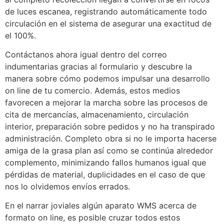
de luces escanea, registrando automáticamente todo
circulación en el sistema de asegurar una exactitud de
el 100%.
Contáctanos ahora igual dentro del correo
indumentarias gracias al formulario y descubre la
manera sobre cómo podemos impulsar una desarrollo
on line de tu comercio. Además, estos medios
favorecen a mejorar la marcha sobre las procesos de
cita de mercancías, almacenamiento, circulación
interior, preparación sobre pedidos y no ha transpirado
administración. Completo obra si no le importa hacerse
amiga de la grasa plan así­ como se continúa alrededor
complemento, minimizando fallos humanos igual que
pérdidas de material, duplicidades en el caso de que
nos lo olvidemos envíos errados.
En el narrar joviales algún aparato WMS acerca de
formato on line, es posible cruzar todos estos