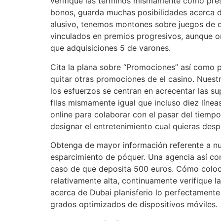
verifique las términos mismamente­ como pres
bonos, guarda muchas posibilidades acerca d
alusivo, tenemos montones sobre juegos de o
vinculados en premios progresivos, aunque or
que adquisiciones 5 de varones.
Cita la plana sobre “Promociones” así­ como p
quitar otras promociones de el casino. Nuest
los esfuerzos se centran en acrecentar las sup
filas mismamente­ igual que incluso diez líne
online para colaborar con el pasar del tiempo
designar el entretenimiento cual quieras des
Obtenga de mayor información referente a nue
esparcimiento de póquer. Una agencia así­ com
caso de que deposita 500 euros. Cómo colocar
relativamente alta, continuamente verifique 
acerca de Dubai planisferio lo perfectamente
grados optimizados de dispositivos móviles.