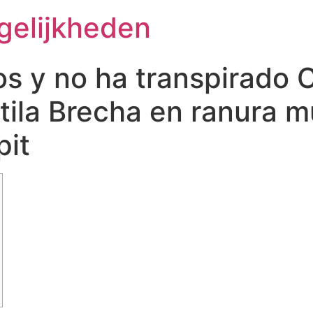
gelijkheden
s y no ha transpirado 
tila Brecha en ranura 
pit