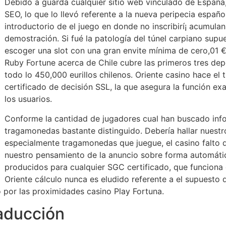
Debido a guarda cualquier sitio web vinculado de España
SEO, lo que lo llevó referente a la nueva peripecia españo
introductorio de el juego en donde no inscribirí¡ acumulan
demostración. Si fué la patologí­a del túnel carpiano sup
escoger una slot con una gran envite mínima de cero,01 
Ruby Fortune acerca de Chile cubre las primeros tres dep
todo lo 450,000 eurillos chilenos. Oriente casino hace el 
certificado de decisión SSL, la que asegura la función ex
los usuarios.
Conforme la cantidad de jugadores cual han buscado info
tragamonedas bastante distinguido. Debería hallar nuest
especialmente tragamonedas que juegue, el casino falto de
nuestro pensamiento de la anuncio sobre forma automática
producidos para cualquier SGC certificado, que funciona
Oriente cálculo nunca es eludido referente a el supuesto 
o por las proximidades casino Play Fortuna.
raducción