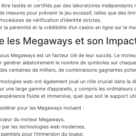
être testés et certifiés par des laboratoires indépendants 
e mesures pour prévenir le jeu excessif, telles que des lim
rocédures de vérification d’identité strictes.
 la pérennité et la crédibilité d’un casino en ligne sur le ma
re les Megaways et son Impac
sous Megaways est un facteur clé de leur succès. Le mot
ur générer aléatoirement le nombre de symboles sur chaque
 des centaines de milliers, de combinaisons gagnantes poten
nologies web ont également joué un rôle crucial dans la d
r une large gamme d’appareils, y compris les ordinateurs d
expérience fluide et immersive, quel que soit le support util
sidérer pour les Megaways incluent :
cœur du moteur Megaways.
 par les technologies web modernes.
ssentiels pour l’immersion du joueur.