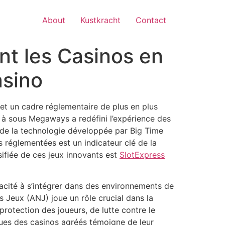
About
Kustkracht
Contact
t les Casinos en
asino
 et un cadre réglementaire de plus en plus
 à sous Megaways a redéfini l’expérience des
s de la technologie développée par Big Time
 réglementées est un indicateur clé de la
sifiée de ces jeux innovants est
SlotExpress
cité à s’intégrer dans des environnements de
es Jeux (ANJ) joue un rôle crucial dans la
protection des joueurs, de lutte contre le
gues des casinos agréés témoigne de leur