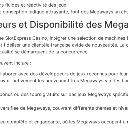
 fluides et réactivité des jeux.
 conception ludique attrayante, font des Megaways un choi
eurs et Disponibilité des Me
me SlotExpress Casino, intégrer une sélection de machines
et fidéliser une clientèle française avide de nouveautés. La
 qualité se démarquent de la concurrence.
uvent inclure :
laborer avec des développeurs de jeux reconnus pour leur
voir activement les nouveaux titres Megaways via des bann
onus ou des tours gratuits sur des jeux Megaways spécifiq
ersifiée de Megaways, couvrant différents thèmes et niveaux
 jeu complète et engageante, où les Megaways occupent une