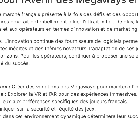
marché français présente à la fois des défis et des opportu
s pourrait potentiellement diluer l’attrait initial. De plus,
s et aux opérateurs en termes d’innovation et de marketing
. L’innovation continue des fournisseurs de logiciels per
lités inédites et des thèmes novateurs. L’adaptation de ces
 horizons. Pour les opérateurs, continuer à proposer une sél
lé du succès.
es :
Créer des variations des Megaways pour maintenir l’in
s :
Explorer la VR et l’AR pour des expériences immersives.
 jeux aux préférences spécifiques des joueurs français.
uer sur la sécurité et l’équité des jeux.
r dans cet environnement dynamique déterminera leur succè