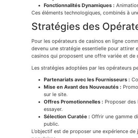
Fonctionnalités Dynamiques :
Animations
Ces éléments technologiques, combinés à une
Stratégies des Opérat
Pour les opérateurs de casinos en ligne com
devenu une stratégie essentielle pour attirer 
casinos qui proposent une offre variée et de
Les stratégies adoptées par les opérateurs pe
Partenariats avec les Fournisseurs :
Col
Mise en Avant des Nouveautés :
Promou
sur le site.
Offres Promotionnelles :
Proposer des b
essayer.
Sélection Curatée :
Offrir une gamme div
public.
L’objectif est de proposer une expérience de