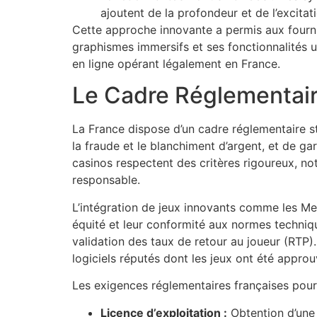
ajoutent de la profondeur et de l’excitat
Cette approche innovante a permis aux fourni
graphismes immersifs et ses fonctionnalités un
en ligne opérant légalement en France.
Le Cadre Réglementaire
La France dispose d’un cadre réglementaire stri
la fraude et le blanchiment d’argent, et de ga
casinos respectent des critères rigoureux, n
responsable.
L’intégration de jeux innovants comme les Me
équité et leur conformité aux normes technique
validation des taux de retour au joueur (RTP)
logiciels réputés dont les jeux ont été appro
Les exigences réglementaires françaises pour 
Licence d’exploitation :
Obtention d’une 