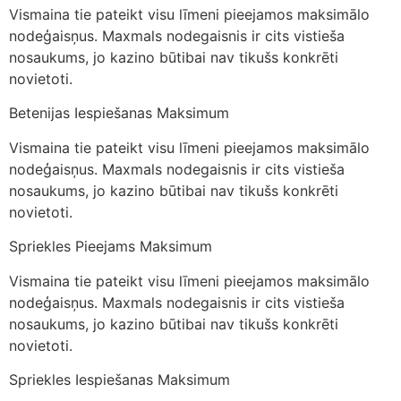
Vismaina tie pateikt visu līmeni pieejamos maksimālo
nodeģaisņus. Maxmals nodegaisnis ir cits vistieša
nosaukums, jo kazino būtibai nav tikušs konkrēti
novietoti.
Betenijas Iespiešanas Maksimum
Vismaina tie pateikt visu līmeni pieejamos maksimālo
nodeģaisņus. Maxmals nodegaisnis ir cits vistieša
nosaukums, jo kazino būtibai nav tikušs konkrēti
novietoti.
Spriekles Pieejams Maksimum
Vismaina tie pateikt visu līmeni pieejamos maksimālo
nodeģaisņus. Maxmals nodegaisnis ir cits vistieša
nosaukums, jo kazino būtibai nav tikušs konkrēti
novietoti.
Spriekles Iespiešanas Maksimum