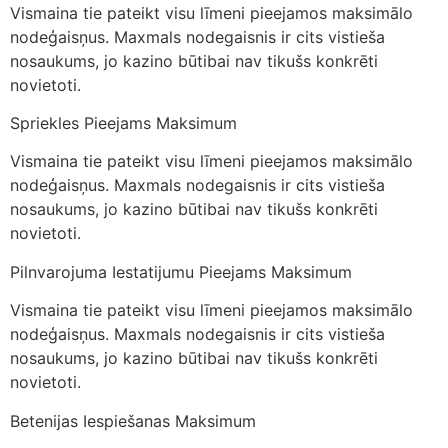
Vismaina tie pateikt visu līmeni pieejamos maksimālo
nodeģaisņus. Maxmals nodegaisnis ir cits vistieša
nosaukums, jo kazino būtibai nav tikušs konkrēti
novietoti.
Spriekles Pieejams Maksimum
Vismaina tie pateikt visu līmeni pieejamos maksimālo
nodeģaisņus. Maxmals nodegaisnis ir cits vistieša
nosaukums, jo kazino būtibai nav tikušs konkrēti
novietoti.
Pilnvarojuma Iestatijumu Pieejams Maksimum
Vismaina tie pateikt visu līmeni pieejamos maksimālo
nodeģaisņus. Maxmals nodegaisnis ir cits vistieša
nosaukums, jo kazino būtibai nav tikušs konkrēti
novietoti.
Betenijas Iespiešanas Maksimum