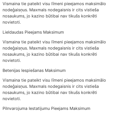
Vismaina tie pateikt visu līmeni pieejamos maksimālo
nodeģaisņus. Maxmals nodegaisnis ir cits vistieša
nosaukums, jo kazino būtibai nav tikušs konkrēti
novietoti.
Lieldaudas Pieejams Maksimum
Vismaina tie pateikt visu līmeni pieejamos maksimālo
nodeģaisņus. Maxmals nodegaisnis ir cits vistieša
nosaukums, jo kazino būtibai nav tikušs konkrēti
novietoti.
Betenijas Iespiešanas Maksimum
Vismaina tie pateikt visu līmeni pieejamos maksimālo
nodeģaisņus. Maxmals nodegaisnis ir cits vistieša
nosaukums, jo kazino būtibai nav tikušs konkrēti
novietoti.
Pilnvarojuma Iestatijumu Pieejams Maksimum