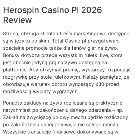
Herospin Casino Pl 2026
Review
Strona, obsługa klienta i treści marketingowe dostępne
są w języku polskim. Total Casino pl przygotowało
specjalne promocje także dla fanów gier na żywo.
Bonusy dotyczą przede wszystkim ruletki live, która
jest obecnie jedyną grą na żywo dostępną na
platformie. Aby otrzymać premię, wystarczy rozpocząć
rozgrywkę przy stole ruletkowym. Należy pamiętać, że
obowiązuje warunek obrotu wynoszący x30 przed
możliwością wypłaty wygranych.
Ponadto zakłady na żywo rozliczane są praktycznie
natychmiast po zakończeniu danego zdarzenia – np.
Zakład na zwycięzcę połowy meczu będzie rozliczony
po zakończeniu danej połowy, a nie całego meczu.
Wszystkie transakcje finansowe dokonywane są w