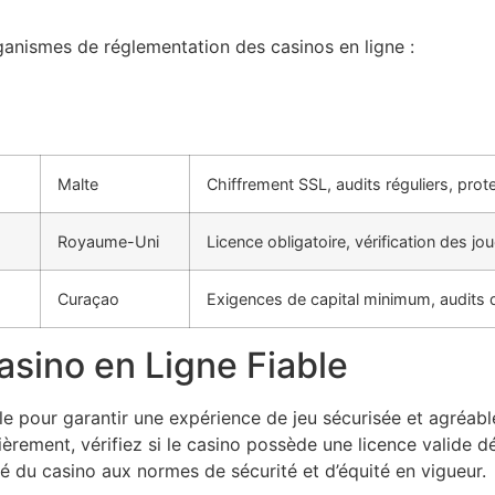
ganismes de réglementation des casinos en ligne :
Malte
Chiffrement SSL, audits réguliers, prot
Royaume-Uni
Licence obligatoire, vérification des j
Curaçao
Exigences de capital minimum, audits 
sino en Ligne Fiable
iable pour garantir une expérience de jeu sécurisée et agréab
mièrement, vérifiez si le casino possède une licence valide 
té du casino aux normes de sécurité et d’équité en vigueur.