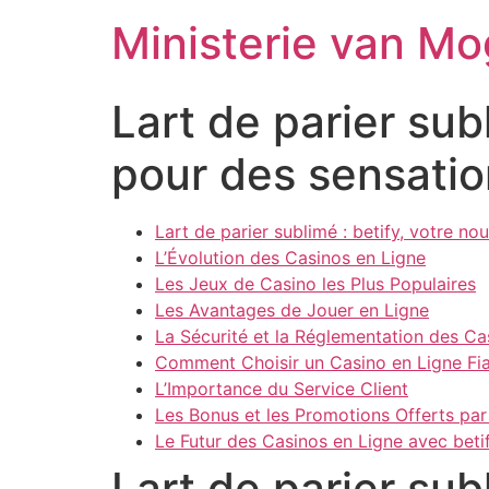
Ministerie van Mo
Lart de parier sub
pour des sensation
Lart de parier sublimé : betify, votre n
L’Évolution des Casinos en Ligne
Les Jeux de Casino les Plus Populaires
Les Avantages de Jouer en Ligne
La Sécurité et la Réglementation des Ca
Comment Choisir un Casino en Ligne Fi
L’Importance du Service Client
Les Bonus et les Promotions Offerts par
Le Futur des Casinos en Ligne avec beti
Lart de parier sub