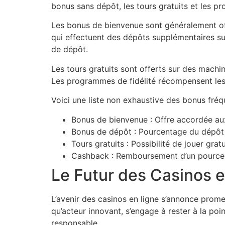
bonus sans dépôt, les tours gratuits et les p
Les bonus de bienvenue sont généralement of
qui effectuent des dépôts supplémentaires su
de dépôt.
Les tours gratuits sont offerts sur des machi
Les programmes de fidélité récompensent les 
Voici une liste non exhaustive des bonus fré
Bonus de bienvenue : Offre accordée au
Bonus de dépôt : Pourcentage du dépôt 
Tours gratuits : Possibilité de jouer gra
Cashback : Remboursement d’un pourcen
Le Futur des Casinos e
L’avenir des casinos en ligne s’annonce prome
qu’acteur innovant, s’engage à rester à la poi
responsable.