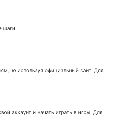
е шаги:
иям, не используя официальный сайт. Для
вой аккаунт и начать играть в игры. Для