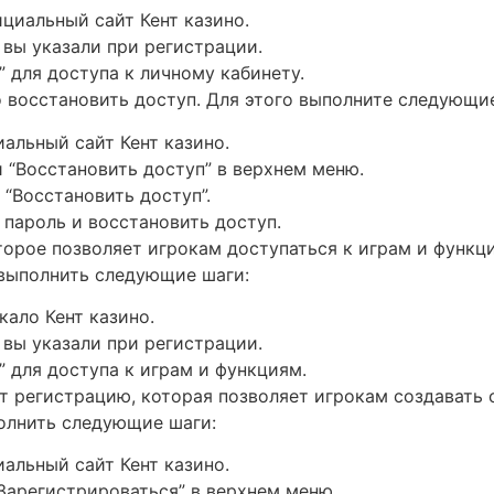
циальный сайт Кент казино.
 вы указали при регистрации.
” для доступа к личному кабинету.
о восстановить доступ. Для этого выполните следующи
альный сайт Кент казино.
 “Восстановить доступ” в верхнем меню.
 “Восстановить доступ”.
 пароль и восстановить доступ.
оторое позволяет игрокам доступаться к играм и функц
 выполнить следующие шаги:
кало Кент казино.
 вы указали при регистрации.
” для доступа к играм и функциям.
т регистрацию, которая позволяет игрокам создавать с
полнить следующие шаги:
альный сайт Кент казино.
Зарегистрироваться” в верхнем меню.