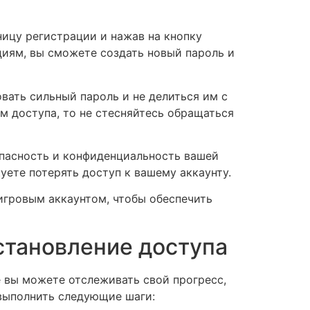
ницу регистрации и нажав на кнопку
кциям, вы сможете создать новый пароль и
вать сильный пароль и не делиться им с
м доступа, то не стесняйтесь обращаться
зопасность и конфиденциальность вашей
уете потерять доступ к вашему аккаунту.
игровым аккаунтом, чтобы обеспечить
сстановление доступа
е вы можете отслеживать свой прогресс,
 выполнить следующие шаги: