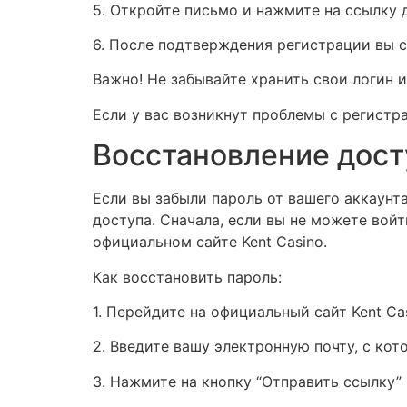
5. Откройте письмо и нажмите на ссылку 
6. После подтверждения регистрации вы см
Важно! Не забывайте хранить свои логин 
Если у вас возникнут проблемы с регистра
Восстановление досту
Если вы забыли пароль от вашего аккаунта
доступа. Сначала, если вы не можете вой
официальном сайте Kent Casino.
Как восстановить пароль:
1. Перейдите на официальный сайт Kent Ca
2. Введите вашу электронную почту, с кот
3. Нажмите на кнопку “Отправить ссылку”