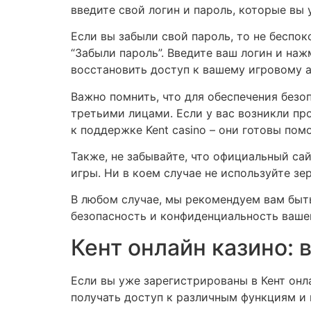
введите свой логин и пароль, которые вы 
Если вы забыли свой пароль, то не беспок
“Забыли пароль”. Введите ваш логин и наж
восстановить доступ к вашему игровому а
Важно помнить, что для обеспечения безо
третьими лицами. Если у вас возникли пр
к поддержке Kent casino – они готовы пом
Также, не забывайте, что официальный сай
игры. Ни в коем случае не используйте зе
В любом случае, мы рекомендуем вам быт
безопасность и конфиденциальность ваше
Кент онлайн казино: 
Если вы уже зарегистрированы в Кент онла
получать доступ к различным функциям и 