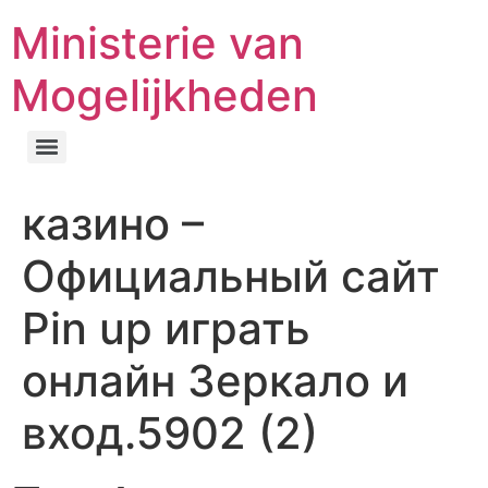
Ministerie van
Mogelijkheden
казино –
Официальный сайт
Pin up играть
онлайн Зеркало и
вход.5902 (2)