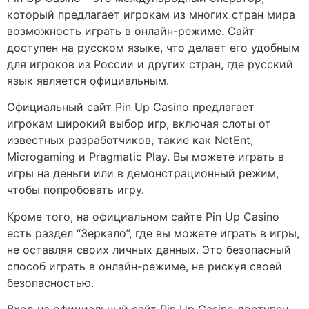
который предлагает игрокам из многих стран мира
возможность играть в онлайн-режиме. Сайт
доступен на русском языке, что делает его удобным
для игроков из России и других стран, где русский
язык является официальным.
Официальный сайт Pin Up Casino предлагает
игрокам широкий выбор игр, включая слоты от
известных разработчиков, такие как NetEnt,
Microgaming и Pragmatic Play. Вы можете играть в
игры на деньги или в демонстрационный режим,
чтобы попробовать игру.
Кроме того, на официальном сайте Pin Up Casino
есть раздел “Зеркало”, где вы можете играть в игры,
не оставляя своих личных данных. Это безопасный
способ играть в онлайн-режиме, не рискуя своей
безопасностью.
Вход на официальный сайт Pin Up Casino доступен