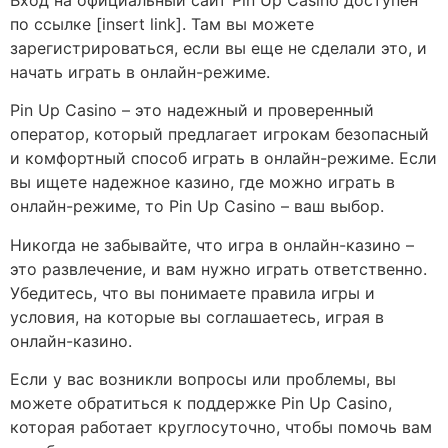
по ссылке [insert link]. Там вы можете
зарегистрироваться, если вы еще не сделали это, и
начать играть в онлайн-режиме.
Pin Up Casino – это надежный и проверенный
оператор, который предлагает игрокам безопасный
и комфортный способ играть в онлайн-режиме. Если
вы ищете надежное казино, где можно играть в
онлайн-режиме, то Pin Up Casino – ваш выбор.
Никогда не забывайте, что игра в онлайн-казино –
это развлечение, и вам нужно играть ответственно.
Убедитесь, что вы понимаете правила игры и
условия, на которые вы соглашаетесь, играя в
онлайн-казино.
Если у вас возникли вопросы или проблемы, вы
можете обратиться к поддержке Pin Up Casino,
которая работает круглосуточно, чтобы помочь вам