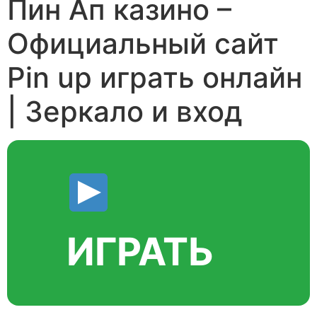
Пин Ап казино –
Официальный сайт
Pin up играть онлайн
| Зеркало и вход
ИГРАТЬ