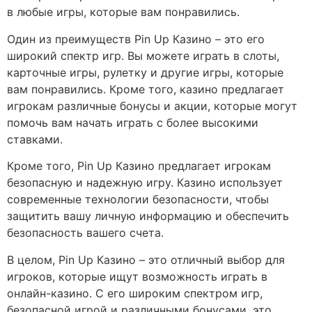
в любые игры, которые вам понравились.
Один из преимуществ Pin Up Казино – это его
широкий спектр игр. Вы можете играть в слоты,
карточные игры, рулетку и другие игры, которые
вам понравились. Кроме того, казино предлагает
игрокам различные бонусы и акции, которые могут
помочь вам начать играть с более высокими
ставками.
Кроме того, Pin Up Казино предлагает игрокам
безопасную и надежную игру. Казино использует
современные технологии безопасности, чтобы
защитить вашу личную информацию и обеспечить
безопасность вашего счета.
В целом, Pin Up Казино – это отличный выбор для
игроков, которые ищут возможность играть в
онлайн-казино. С его широким спектром игр,
безопасной игрой и различными бонусами, это