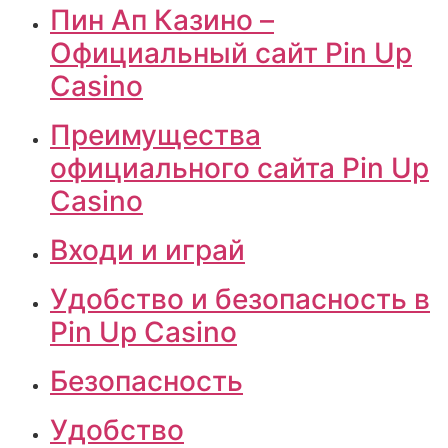
Пин Ап Казино –
Официальный сайт Pin Up
Casino
Преимущества
официального сайта Pin Up
Casino
Входи и играй
Удобство и безопасность в
Pin Up Casino
Безопасность
Удобство