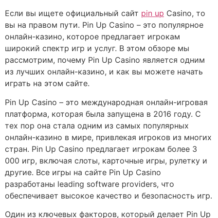
Если вы ищете официальный сайт
pin up
Casino, то
вы на правом пути. Pin Up Casino – это популярное
онлайн-казино, которое предлагает игрокам
широкий спектр игр и услуг. В этом обзоре мы
рассмотрим, почему Pin Up Casino является одним
из лучших онлайн-казино, и как вы можете начать
играть на этом сайте.
Pin Up Casino – это международная онлайн-игровая
платформа, которая была запущена в 2016 году. С
тех пор она стала одним из самых популярных
онлайн-казино в мире, привлекая игроков из многих
стран. Pin Up Casino предлагает игрокам более 3
000 игр, включая слоты, карточные игры, рулетку и
другие. Все игры на сайте Pin Up Casino
разработаны leading software providers, что
обеспечивает высокое качество и безопасность игр.
Один из ключевых факторов, который делает Pin Up