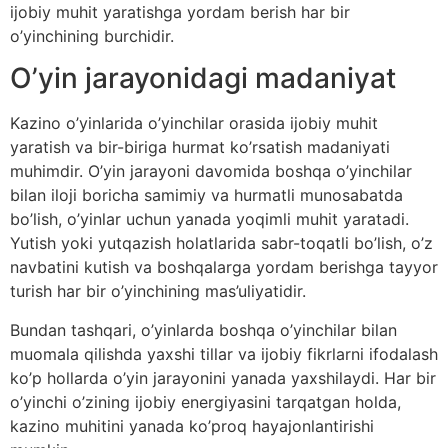
ijobiy muhit yaratishga yordam berish har bir
o’yinchining burchidir.
O’yin jarayonidagi madaniyat
Kazino o’yinlarida o’yinchilar orasida ijobiy muhit
yaratish va bir-biriga hurmat ko’rsatish madaniyati
muhimdir. O’yin jarayoni davomida boshqa o’yinchilar
bilan iloji boricha samimiy va hurmatli munosabatda
bo’lish, o’yinlar uchun yanada yoqimli muhit yaratadi.
Yutish yoki yutqazish holatlarida sabr-toqatli bo’lish, o’z
navbatini kutish va boshqalarga yordam berishga tayyor
turish har bir o’yinchining mas’uliyatidir.
Bundan tashqari, o’yinlarda boshqa o’yinchilar bilan
muomala qilishda yaxshi tillar va ijobiy fikrlarni ifodalash
ko’p hollarda o’yin jarayonini yanada yaxshilaydi. Har bir
o’yinchi o’zining ijobiy energiyasini tarqatgan holda,
kazino muhitini yanada ko’proq hayajonlantirishi