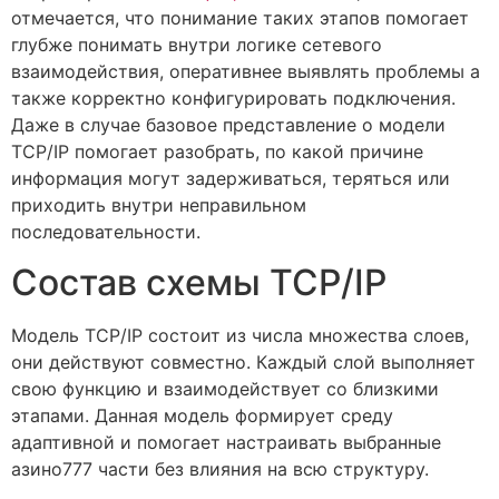
отмечается, что понимание таких этапов помогает
глубже понимать внутри логике сетевого
взаимодействия, оперативнее выявлять проблемы а
также корректно конфигурировать подключения.
Даже в случае базовое представление о модели
TCP/IP помогает разобрать, по какой причине
информация могут задерживаться, теряться или
приходить внутри неправильном
последовательности.
Состав схемы TCP/IP
Модель TCP/IP состоит из числа множества слоев,
они действуют совместно. Каждый слой выполняет
свою функцию и взаимодействует со близкими
этапами. Данная модель формирует среду
адаптивной и помогает настраивать выбранные
азино777 части без влияния на всю структуру.