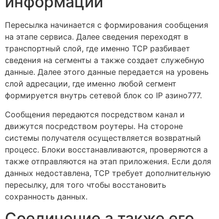
информации
Пересылка начинается с формирования сообщения
на этапе сервиса. Далее сведения переходят в
транспортный слой, где именно TCP разбивает
сведения на сегменты а также создает служебную
данные. Далее этого данные передается на уровень
слой адресации, где именно любой сегмент
формируется внутрь сетевой блок со IP азино777.
Сообщения передаются посредством канал и
движутся посредством роутеры. На стороне
системы получателя осуществляется возвратный
процесс. Блоки восстанавливаются, проверяются а
также отправляются на этап приложения. Если доля
данных недоставлена, TCP требует дополнительную
пересылку, для того чтобы восстановить
сохранность данных.
Соединение а также его