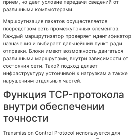
прием, но дает условие передачи сведений от
различными компьютерами.
Маршрутизация пакетов осуществляется
посредством сеть промежуточных элементов.
Каждый маршрутизатор проверяет идентификатор
назначения и выбирает дальнейший пункт ради
отправки. Блоки имеют возможность двигаться
различными маршрутами, внутри зависимости от
состояния сети. Такой подход делает
инфраструктуру устойчивой к нагрузкам а также
нарушениям отдельных частей.
Функция TCP-протокола
внутри обеспечении
точности
Transmission Control Protocol используется для