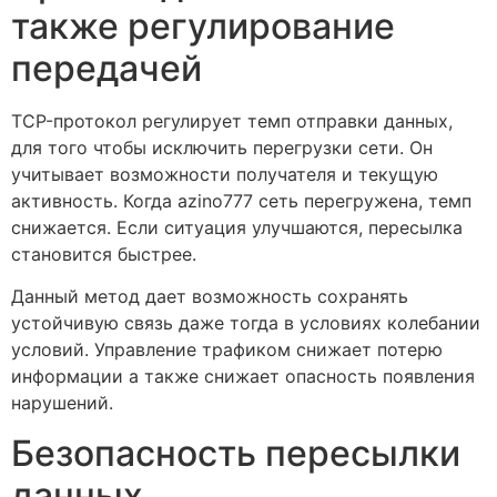
также регулирование
передачей
TCP-протокол регулирует темп отправки данных,
для того чтобы исключить перегрузки сети. Он
учитывает возможности получателя и текущую
активность. Когда azino777 сеть перегружена, темп
снижается. Если ситуация улучшаются, пересылка
становится быстрее.
Данный метод дает возможность сохранять
устойчивую связь даже тогда в условиях колебании
условий. Управление трафиком снижает потерю
информации а также снижает опасность появления
нарушений.
Безопасность пересылки
данных