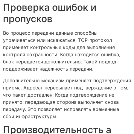
Проверка ошибок и
пропусков
Во процесс передачи данные способны
утрачиваться или искажаться. TCP-протокол
применяет контрольные коды для выполнения
контроля сохранности. Когда находится ошибка,
блок передается дополнительно. Такой подход
поддерживает надежность передачи.
Дополнительно механизм применяет подтверждения
приема. Адресат пересылает подтверждение о том,
что пакет доставлен. Когда подтверждение не
принято, передающая сторона выполняет снова
передачу. Это позволяет исправлять временные
сбои инфраструктуры.
Производительность а