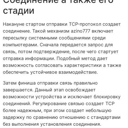
стадии
Накануне стартом отправки TCP-протокол создает
соединение. Такой механизм azino777 включает
пересылку системными сообщениями среди
компьютерами. Сначала передается запрос для
связь, потом подтверждение, после чего стартует
отправка информации. Подобный метод дает
возможность согласовать характеристики а также
обеспечить устойчивое взаимодействие.
Затем финиша отправки связь правильно
завершается. Данный этап освобождает
возможности устройства и исключает блокировку
соединений. Регулирование связью создает TCP
более надежным, при этом создает небольшую
задержку по сравнению отношению с стандартами
без выполнения установления соединения.