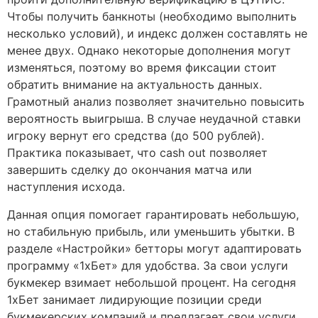
Чтобы получить банкноты (необходимо выполнить
несколько условий), и индекс должен составлять не
менее двух. Однако некоторые дополнения могут
изменяться, поэтому во время фиксации стоит
обратить внимание на актуальность данных.
Грамотный анализ позволяет значительно повысить
вероятность выигрыша. В случае неудачной ставки
игроку вернут его средства (до 500 рублей).
Практика показывает, что cash out позволяет
завершить сделку до окончания матча или
наступления исхода.
Данная опция помогает гарантировать небольшую,
но стабильную прибыль, или уменьшить убытки. В
разделе «Настройки» бетторы могут адаптировать
программу «1хБет» для удобства. За свои услуги
букмекер взимает небольшой процент. На сегодня
1хБет занимает лидирующие позиции среди
букмекерских компаний и предлагает свои услуги