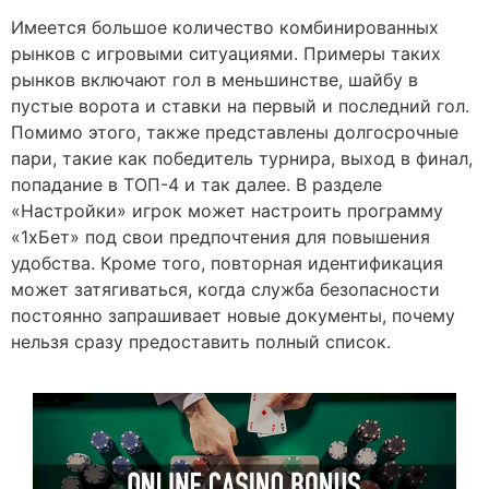
Имеется большое количество комбинированных
рынков с игровыми ситуациями. Примеры таких
рынков включают гол в меньшинстве, шайбу в
пустые ворота и ставки на первый и последний гол.
Помимо этого, также представлены долгосрочные
пари, такие как победитель турнира, выход в финал,
попадание в ТОП-4 и так далее. В разделе
«Настройки» игрок может настроить программу
«1хБет» под свои предпочтения для повышения
удобства. Кроме того, повторная идентификация
может затягиваться, когда служба безопасности
постоянно запрашивает новые документы, почему
нельзя сразу предоставить полный список.