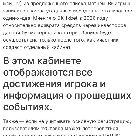
или П2) из предложенного списка матчей. Выигрыш
зависит от числа угаданных исходов в тотализаторе
один-x-два. Мнения о БК 1xbet в 2026 году
относительно возврата средств через инвесторов
данной букмекерской конторы. Запись будет
осуществлена только после того, как участник
создаст отдельный кабинет.
В этом кабинете
отображаются все
достижения игрока и
информация о прошедших
событиях.
Также — если не учитывать основную регистрацию,
пользователям 1хСтавка может потребоваться
пройти дополнительную верификацию в ЦУПИС.