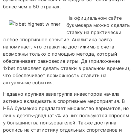
более чем в 50 странах.
На официальном сайте
букмекера можно сделать
ставку на практически
любое спортивное событие. Аналитика сайта
напоминает, что ставки на достижимые счета
возможны только с помощью метода, который
обеспечивает равновесие игры. Да (приложение
1xbet позволяет делать ставки в реальном времени),
что обеспечивает возможность ставить на
актуальные события.
Недавно крупная авиагруппа инвесторов начала
активно вкладывать в спортивные мероприятия. В
НБА букмекер предлагает множество вариантов, но
лишь десять-двадцать% из них пользуются спросом
у большинства пользователей. Также доступна
роспись на статистику отдельных спортсменов и