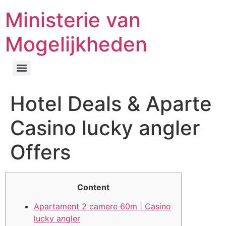
Ministerie van
Mogelijkheden
Hotel Deals & Aparte
Casino lucky angler
Offers
Content
Apartament 2 camere 60m | Casino
lucky angler