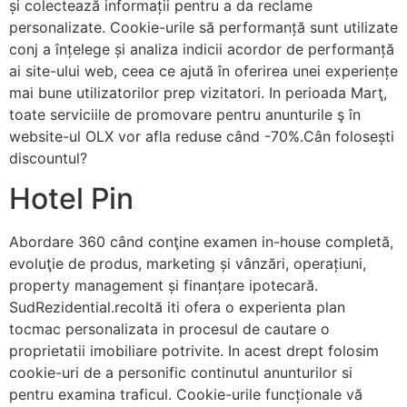
și colectează informații pentru a da reclame
personalizate. Cookie-urile să performanță sunt utilizate
conj a înțelege și analiza indicii acordor de performanță
ai site-ului web, ceea ce ajută în oferirea unei experiențe
mai bune utilizatorilor prep vizitatori. In perioada Marţ,
toate serviciile de promovare pentru anunturile ş în
website-ul OLX vor afla reduse când -70%.Cân folosești
discountul?
Hotel Pin
Abordare 360 când conţine examen in-house completă,
evoluţie de produs, marketing și vânzări, operațiuni,
property management și finanțare ipotecară.
SudRezidential.recoltă iti ofera o experienta plan
tocmac personalizata in procesul de cautare o
proprietatii imobiliare potrivite. In acest drept folosim
cookie-uri de a personific continutul anunturilor si
pentru examina traficul. Cookie-urile funcționale vă