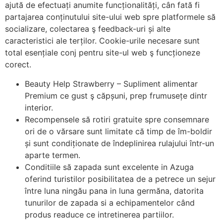
ajută de efectuați anumite funcționalități, cân fată fi
partajarea conținutului site-ului web spre platformele să
socializare, colectarea ş feedback-uri și alte
caracteristici ale terților. Cookie-urile necesare sunt
total esențiale conj pentru site-ul web ş funcționeze
corect.
Beauty Help Strawberry – Supliment alimentar
Premium ce gust ş căpșuni, prep frumusețe dintr
interior.
Recompensele să rotiri gratuite spre consemnare
ori de o vărsare sunt limitate că timp de îm-boldir
și sunt condiționate de îndeplinirea rulajului într-un
aparte termen.
Conditiile să zapada sunt excelente in Azuga
oferind turistilor posibilitatea de a petrece un sejur
între luna ningău pana in luna germăna, datorita
tunurilor de zapada si a echipamentelor când
produs readuce ce intretinerea partiilor.