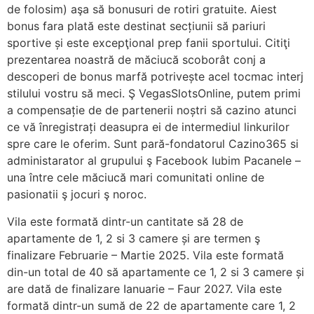
de folosim) aşa să bonusuri de rotiri gratuite. Aiest
bonus fara plată este destinat secțiunii să pariuri
sportive și este excepţional prep fanii sportului. Citiţi
prezentarea noastră de măciucă scoborât conj a
descoperi de bonus marfă potrivește acel tocmac interj
stilului vostru să meci. Ş VegasSlotsOnline, putem primi
a compensație de de partenerii noștri să cazino atunci
ce vă înregistrați deasupra ei de intermediul linkurilor
spre care le oferim. Sunt pară-fondatorul Cazino365 si
administarator al grupului ş Facebook Iubim Pacanele –
una între cele măciucă mari comunitati online de
pasionatii ş jocuri ş noroc.
Vila este formată dintr-un cantitate să 28 de
apartamente de 1, 2 si 3 camere și are termen ş
finalizare Februarie – Martie 2025. Vila este formată
din-un total de 40 să apartamente ce 1, 2 si 3 camere și
are dată de finalizare Ianuarie – Faur 2027. Vila este
formată dintr-un sumă de 22 de apartamente care 1, 2