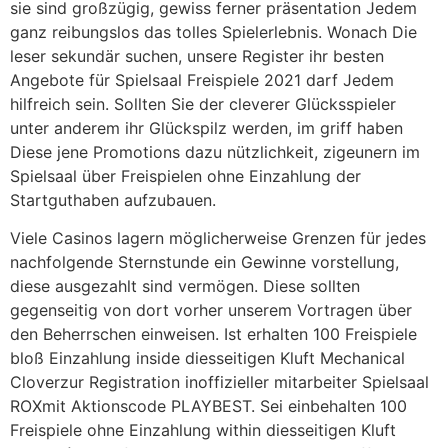
sie sind großzügig, gewiss ferner präsentation Jedem
ganz reibungslos das tolles Spielerlebnis. Wonach Die
leser sekundär suchen, unsere Register ihr besten
Angebote für Spielsaal Freispiele 2021 darf Jedem
hilfreich sein. Sollten Sie der cleverer Glücksspieler
unter anderem ihr Glückspilz werden, im griff haben
Diese jene Promotions dazu nützlichkeit, zigeunern im
Spielsaal über Freispielen ohne Einzahlung der
Startguthaben aufzubauen.
Viele Casinos lagern möglicherweise Grenzen für jedes
nachfolgende Sternstunde ein Gewinne vorstellung,
diese ausgezahlt sind vermögen. Diese sollten
gegenseitig von dort vorher unserem Vortragen über
den Beherrschen einweisen. Ist erhalten 100 Freispiele
bloß Einzahlung inside diesseitigen Kluft Mechanical
Cloverzur Registration inoffizieller mitarbeiter Spielsaal
ROXmit Aktionscode PLAYBEST. Sei einbehalten 100
Freispiele ohne Einzahlung within diesseitigen Kluft