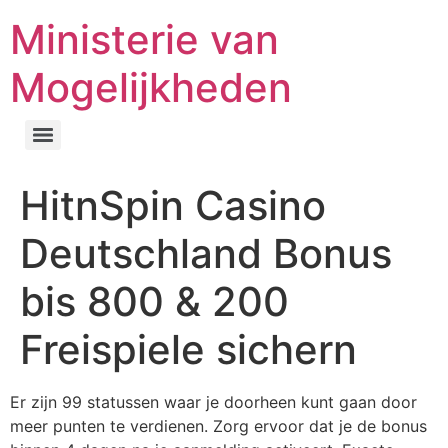
Ministerie van
Mogelijkheden
HitnSpin Casino
Deutschland Bonus
bis 800 & 200
Freispiele sichern
Er zijn 99 statussen waar je doorheen kunt gaan door
meer punten te verdienen. Zorg ervoor dat je de bonus