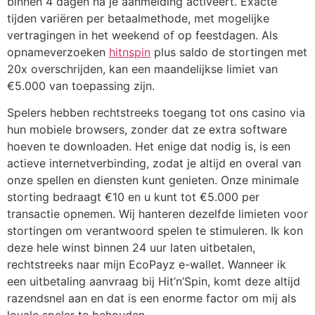
binnen 4 dagen na je aanmelding activeert. Exacte
tijden variëren per betaalmethode, met mogelijke
vertragingen in het weekend of op feestdagen. Als
opnameverzoeken
hitnspin
plus saldo de stortingen met
20x overschrijden, kan een maandelijkse limiet van
€5.000 van toepassing zijn.
Spelers hebben rechtstreeks toegang tot ons casino via
hun mobiele browsers, zonder dat ze extra software
hoeven te downloaden. Het enige dat nodig is, is een
actieve internetverbinding, zodat je altijd en overal van
onze spellen en diensten kunt genieten. Onze minimale
storting bedraagt €10 en u kunt tot €5.000 per
transactie opnemen. Wij hanteren dezelfde limieten voor
stortingen om verantwoord spelen te stimuleren. Ik kon
deze hele winst binnen 24 uur laten uitbetalen,
rechtstreeks naar mijn EcoPayz e-wallet. Wanneer ik
een uitbetaling aanvraag bij Hit’n’Spin, komt deze altijd
razendsnel aan en dat is een enorme factor om mij als