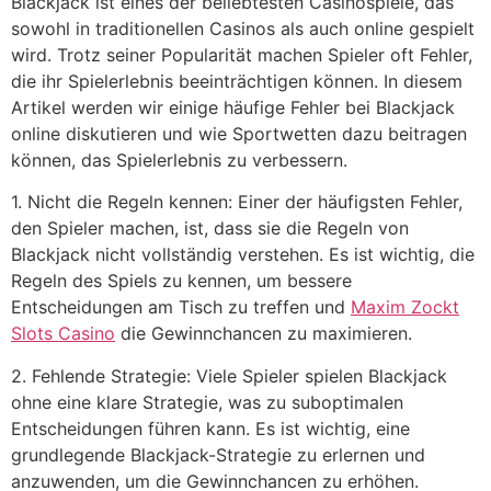
Blackjack ist eines der beliebtesten Casinospiele, das
sowohl in traditionellen Casinos als auch online gespielt
wird. Trotz seiner Popularität machen Spieler oft Fehler,
die ihr Spielerlebnis beeinträchtigen können. In diesem
Artikel werden wir einige häufige Fehler bei Blackjack
online diskutieren und wie Sportwetten dazu beitragen
können, das Spielerlebnis zu verbessern.
1. Nicht die Regeln kennen: Einer der häufigsten Fehler,
den Spieler machen, ist, dass sie die Regeln von
Blackjack nicht vollständig verstehen. Es ist wichtig, die
Regeln des Spiels zu kennen, um bessere
Entscheidungen am Tisch zu treffen und
Maxim Zockt
Slots Casino
die Gewinnchancen zu maximieren.
2. Fehlende Strategie: Viele Spieler spielen Blackjack
ohne eine klare Strategie, was zu suboptimalen
Entscheidungen führen kann. Es ist wichtig, eine
grundlegende Blackjack-Strategie zu erlernen und
anzuwenden, um die Gewinnchancen zu erhöhen.