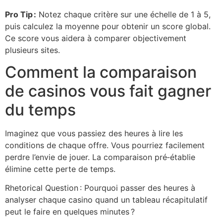
Pro Tip :
Notez chaque critère sur une échelle de 1 à 5,
puis calculez la moyenne pour obtenir un score global.
Ce score vous aidera à comparer objectivement
plusieurs sites.
Comment la comparaison
de casinos vous fait gagner
du temps
Imaginez que vous passiez des heures à lire les
conditions de chaque offre. Vous pourriez facilement
perdre l’envie de jouer. La comparaison pré‑établie
élimine cette perte de temps.
Rhetorical Question : Pourquoi passer des heures à
analyser chaque casino quand un tableau récapitulatif
peut le faire en quelques minutes ?