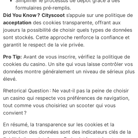
Simplifier le processus de dépôt grâce à des
formulaires pré‑remplis.
Did You Know ?
Cityscoot
s’appuie sur une politique de
acceptation
des cookies transparente, offrant aux
joueurs la possibilité de choisir quels types de données
sont stockés. Cette approche renforce la confiance et
garantit le respect de la vie privée.
Pro Tip:
Avant de vous inscrire, vérifiez la politique de
cookies du casino. Un site qui vous laisse contrôler vos
données montre généralement un niveau de sérieux plus
élevé.
Rhetorical Question : Ne vaut‑il pas la peine de choisir
un casino qui respecte vos préférences de navigation,
tout comme vous choisiriez un scooter qui vous
convient ?
En résumé, la transparence sur les cookies et la
protection des données sont des indicateurs clés de la