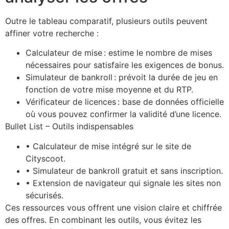
Outre le tableau comparatif, plusieurs outils peuvent
affiner votre recherche :
Calculateur de mise : estime le nombre de mises
nécessaires pour satisfaire les exigences de bonus.
Simulateur de bankroll : prévoit la durée de jeu en
fonction de votre mise moyenne et du RTP.
Vérificateur de licences : base de données officielle
où vous pouvez confirmer la validité d’une licence.
Bullet List – Outils indispensables
• Calculateur de mise intégré sur le site de
Cityscoot.
• Simulateur de bankroll gratuit et sans inscription.
• Extension de navigateur qui signale les sites non
sécurisés.
Ces ressources vous offrent une vision claire et chiffrée
des offres. En combinant les outils, vous évitez les