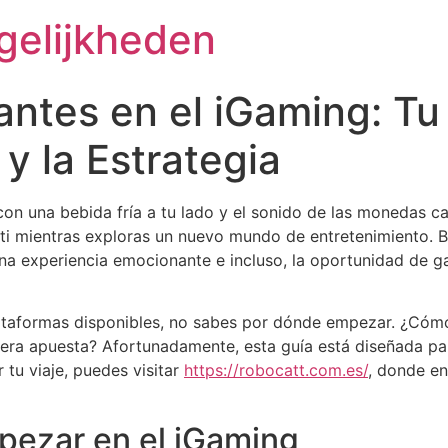
gelijkheden
iantes en el iGaming: T
 y la Estrategia
on una bebida fría a tu lado y el sonido de las monedas ca
 ti mientras exploras un nuevo mundo de entretenimiento. 
na experiencia emocionante e incluso, la oportunidad de g
ataformas disponibles, no sabes por dónde empezar. ¿Cómo 
mera apuesta? Afortunadamente, esta guía está diseñada par
tu viaje, puedes visitar
https://robocatt.com.es/
, donde en
pezar en el iGaming