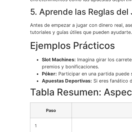
5. Aprende las Reglas del
Antes de empezar a jugar con dinero real, as
tutoriales y guías útiles que pueden ayudarte.
Ejemplos Prácticos
Slot Machines:
Imagina girar los carret
premios y bonificaciones.
Póker:
Participar en una partida puede
Apuestas Deportivas:
Si eres fanático d
Tabla Resumen: Aspect
Paso
1