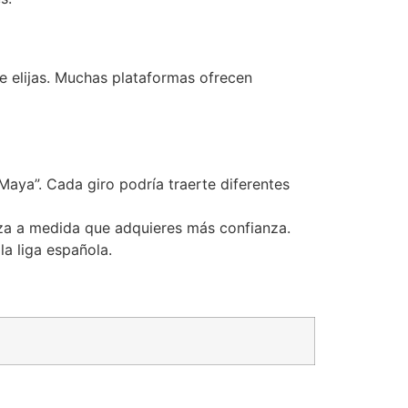
e elijas. Muchas plataformas ofrecen
aya”. Cada giro podría traerte diferentes
za a medida que adquieres más confianza.
la liga española.