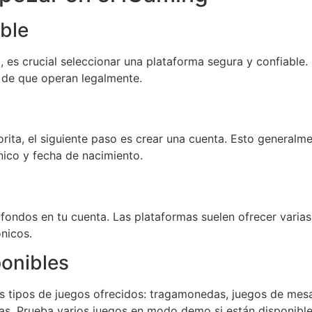
able
es crucial seleccionar una plataforma segura y confiable. I
e de que operan legalmente.
rita, el siguiente paso es crear una cuenta. Esto generalm
nico y fecha de nacimiento.
 fondos en tu cuenta. Las plataformas suelen ofrecer varia
nicos.
ponibles
s tipos de juegos ofrecidos: tragamonedas, juegos de mesa 
as. Prueba varios juegos en modo demo si están disponible