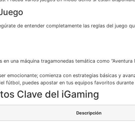
 Juego
egúrate de entender completamente las reglas del juego qu
es en una máquina tragamonedas temática como “Aventura M
 ser emocionante; comienza con estrategias básicas y avan
el fútbol, puedes apostar en tus equipos favoritos durante 
os Clave del iGaming
Descripción