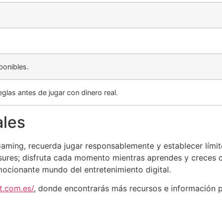
ponibles.
glas antes de jugar con dinero real.
les
aming, recuerda jugar responsablemente y establecer límite
resures; disfruta cada momento mientras aprendes y creces 
ocionante mundo del entretenimiento digital.
t.com.es/
, donde encontrarás más recursos e información p