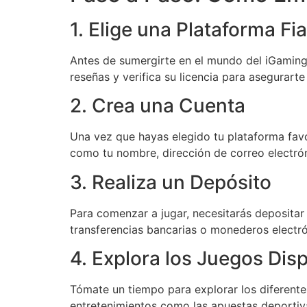
1. Elige una Plataforma Fi
Antes de sumergirte en el mundo del iGaming, 
reseñas y verifica su licencia para asegurart
2. Crea una Cuenta
Una vez que hayas elegido tu plataforma favo
como tu nombre, dirección de correo electró
3. Realiza un Depósito
Para comenzar a jugar, necesitarás depositar
transferencias bancarias o monederos electró
4. Explora los Juegos Dis
Tómate un tiempo para explorar los diferente
entretenimientos como las apuestas deportiv