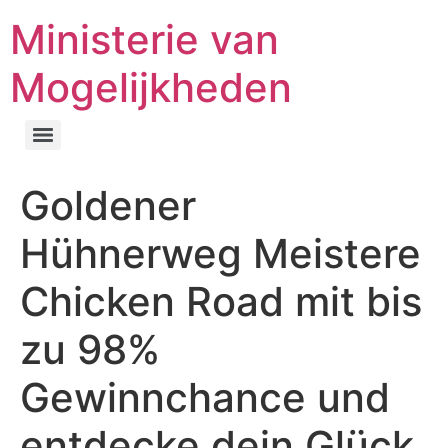
Ministerie van
Mogelijkheden
Goldener
Hühnerweg Meistere
Chicken Road mit bis
zu 98%
Gewinnchance und
entdecke dein Glück.