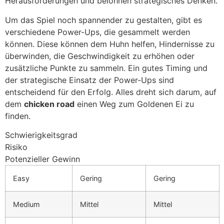
Herausforderungen und belohnen strategisches Denken.
Um das Spiel noch spannender zu gestalten, gibt es
verschiedene Power-Ups, die gesammelt werden
können. Diese können dem Huhn helfen, Hindernisse zu
überwinden, die Geschwindigkeit zu erhöhen oder
zusätzliche Punkte zu sammeln. Ein gutes Timing und
der strategische Einsatz der Power-Ups sind
entscheidend für den Erfolg. Alles dreht sich darum, auf
dem
chicken road
einen Weg zum Goldenen Ei zu
finden.
Schwierigkeitsgrad
Risiko
Potenzieller Gewinn
Easy
Gering
Gering
Medium
Mittel
Mittel