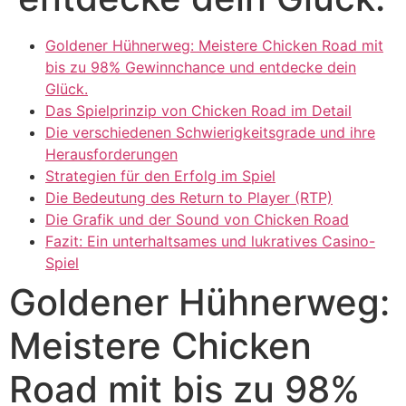
Goldener Hühnerweg: Meistere Chicken Road mit
bis zu 98% Gewinnchance und entdecke dein
Glück.
Das Spielprinzip von Chicken Road im Detail
Die verschiedenen Schwierigkeitsgrade und ihre
Herausforderungen
Strategien für den Erfolg im Spiel
Die Bedeutung des Return to Player (RTP)
Die Grafik und der Sound von Chicken Road
Fazit: Ein unterhaltsames und lukratives Casino-
Spiel
Goldener Hühnerweg:
Meistere Chicken
Road mit bis zu 98%