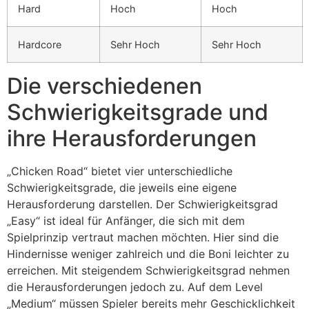
Hard
Hoch
Hoch
Hardcore
Sehr Hoch
Sehr Hoch
Die verschiedenen
Schwierigkeitsgrade und
ihre Herausforderungen
„Chicken Road“ bietet vier unterschiedliche
Schwierigkeitsgrade, die jeweils eine eigene
Herausforderung darstellen. Der Schwierigkeitsgrad
„Easy“ ist ideal für Anfänger, die sich mit dem
Spielprinzip vertraut machen möchten. Hier sind die
Hindernisse weniger zahlreich und die Boni leichter zu
erreichen. Mit steigendem Schwierigkeitsgrad nehmen
die Herausforderungen jedoch zu. Auf dem Level
„Medium“ müssen Spieler bereits mehr Geschicklichkeit