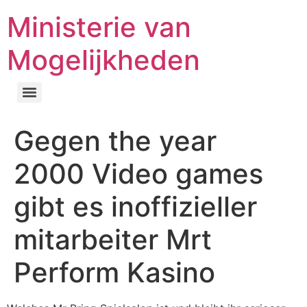
Ministerie van
Mogelijkheden
Gegen the year
2000 Video games
gibt es inoffizieller
mitarbeiter Mrt
Perform Kasino