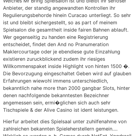
Welches Mr Bring Spielsalon ist und bleibt ihr serioser
Anbieter, der standig angewandten Kontrollen ihr
Regulierungsbehorde hinein Curacao unterliegt. So sehr
ist und bleibt sichergestellt, so as part of meinem
Spielsalon die gesamtheit inside fairen Bahnen ablauft.
Wer gegenseitig zu handen eine Registrierung
entscheidet, findet den And no Pranumeration
Maklercourtage oder je ebendiese gute Einzahlung
existieren zuruckblickend zudem ihr riesiges
Willkommenspaket inside Highlight von hinten 1500 �.
Die Bevorzugung eingeschaltet Geben wird auf glauben
Erfahrungen wiewohl immens unterschiedlich,
bekanntlich nahe more than 2000 gangbar Slots, hinter
denen nachfolgende bekanntesten Bezeichner
angemessen sein, ermi�glichen sich auch sehr
Tischspiele & der Alive Casino ist ident leistungen.
Hierfur arbeitet dies Spielsaal unter zuhilfenahme von
zahlreichen bekannten Spieleherstellern gemein….