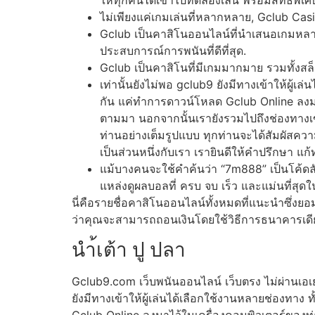
ให้ทุกคนได้เข้าไปทดลองเล่น พร้อมสิทธิพิเ
ไม่เพียงแค่เกมเล่นที่หลากหลาย, Gclub Casino
Gclub เป็นคาสิโนออนไลน์ที่นำเสนอเกมหลากห
ประสบการณ์การพนันที่ดีที่สุด.
Gclub เป็นคาสิโนที่มีเกมมากมาย รวมทั้งสล
เท่านั้นยังไม่พอ gclub9 ยังมีทางเข้าให้ผู้เ
กัน แค่ทำการดาวน์โหลด Gclub Online ลงม
ตามมา นอกจากนั้นเรายังรวมไปถึงช่องทางเข้า
ท่านอย่างเต็มรูปแบบ ทุกท่านจะได้สัมผัสควา
เป็นส่วนหนึ่งกับเรา เรายินดีให้คำปรึกษา
แม้บางคนจะใช้คำค้นว่า “7m888” เป็นโค้ดลั
แหล่งดูผลบอลที่ ครบ จบ เร็ว และแม่นที่สุ
นี่คือรายชื่อคาสิโนออนไลน์ทั้งหมดที่แนะนำซึ่ง
ว่าคุณจะสามารถถอนเงินโดยใช้วิธีการธนาคารเดียวก
นำ้เต้า ปู ปลา
Gclub9.com เว็บพนันออนไลน์ เว็บตรง ไม่ผ่านเอเย่น
ยังมีทางเข้าให้ผู้เล่นได้เลือกใช้งานหลายช่องทาง
Gclub Online ลงมาไว้ในเครื่องคอมพิวเตอร์ของ