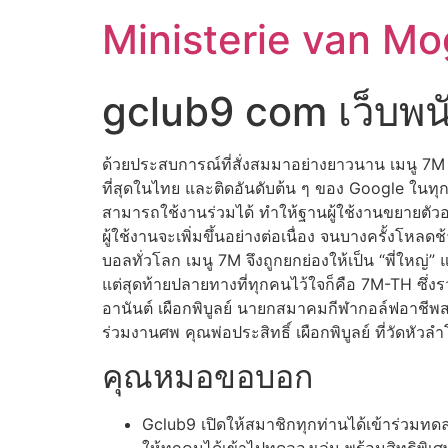
Ministerie van Mo
gclub9 com เว็บพนัน
ด้วยประสบการณ์ที่สั่งสมมาอย่างยาวนาน เมนู 7M 
ที่สุดในไทย และติดอันดับต้น ๆ ของ Google ในทุกคี
สามารถใช้งานร่วมได้ ทำให้ฐานผู้ใช้งานขยายตัวอย
ผู้ใช้งานจะเพิ่มขึ้นอย่างต่อเนื่อง จนบางครั้งโ
บอลทั่วโลก เมนู 7M จึงถูกยกย่องให้เป็น “พี่ใหญ
แต่สุดท้ายปลายทางที่ทุกคนไว้ใจก็คือ 7M-TH ซึ่ง
อานันต์ เผือกพิบูลย์ นายกสมาคมกีฬากอล์ฟอาชีพ
ร่วมงานศพ คุณพ่อประสิทธิ์ เผือกพิบูลย์ ที่วัดหัวล
คุณหมอขอบอก
Gclub9 เปิดให้สมาชิกทุกท่านได้เข้าร่วมทด