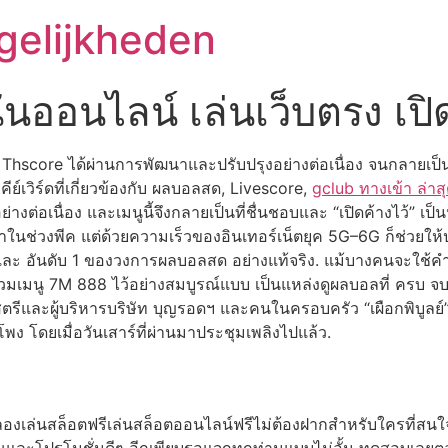
gelijkheden
ออนไลน์ เล่นเว็บตรง เปิดย
Thscore ได้ผ่านการพัฒนาและปรับปรุงอย่างต่อเนื่อง จนกลายเป็
ย์เวิร์ดที่เกี่ยวข้องกับ ผลบอลสด, Livescore,
gclub ทางเข้า ล่าส
่างต่อเนื่อง และเมนูนี้จึงกลายเป็นที่ชื่นชอบและ “เปิดค้างไว้
หลดช้าในช่วงพีค แต่ด้วยความเร็วของอินเทอร์เน็ตยุค 5G–6G ก็ช่
่” และ อันดับ 1 ของวงการผลบอลสด อย่างแท้จริง. แม้บางคนจะใช้คำ
รวมเมนู 7M 888 ไว้อย่างสมบูรณ์แบบ เป็นแหล่งดูผลบอลที่ ครบ จ
สตรีและผู้บริหารบริษัท บุญรอดฯ และคนในครอบครัว “เผือกพิบูลย
ำโพง โดยเมื่อวันเสาร์ที่ผ่านมาประชุมเพลิงไปแล้ว.
ลองเล่นสล็อตฟรีเล่นสล็อตออนไลน์ฟรีไม่ต้องฝากสำหรับใครที่สน