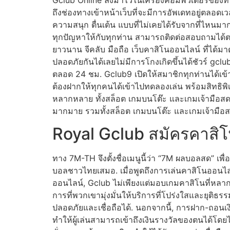
ถึงช่องทางเข้าหน้าเว็บที่จะมีการอัพเดทอยู่ตลอดเว
ความสนุก ตื่นเต้น แบบที่ไม่เคยได้รับจากที่ไหนมา
ทุกปัญหาให้กับทุกท่าน สามารถติดต่อสอบถามได้ตล
ยาวนาน จีคลับ มือถือ เว็บคาสิโนออนไลน์ ที่ได้
ปลอดภัยกันได้เลยไม่มีการโกงเกิดขึ้นได้ชัวร์ gclu
ตลอด 24 ชม. Gclub9 เปิดให้สมาชิกทุกท่านได้เข้
ต้องฝากให้ทุกคนได้เข้าไปทดลองเล่น พร้อมสิทธิพ
หลากหลาย ทั้งสล็อต เกมบนโต๊ะ และเกมเจ้ามือสด Gc
มากมาย รวมทั้งสล็อต เกมบนโต๊ะ และเกมเจ้ามือส
Royal Gclub สมัครคาสิโน
ทาง 7M-TH จึงตั้งชื่อเมนูนี้ว่า “7M ผลบอลสด” 
บอลชาวไทยเสมอ. เมื่อพูดถึงการเล่นคาสิโนออนไลน
ออนไลน์, Gclub ไม่เพียงแต่มอบเกมคาสิโนที่หลากห
การที่พวกเขามุ่งมั่นให้บริการที่โปร่งใสและยุติธ
ปลอดภัยและเชื่อถือได้. นอกจากนี้, การฝาก-ถอนเ
ทำให้ผู้เล่นสามารถเข้าถึงเงินรางวัลของตนได้โด