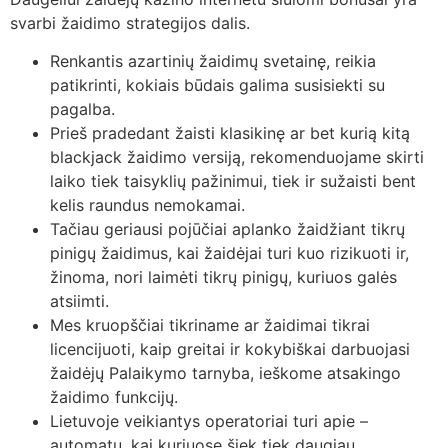
svarbi žaidimo strategijos dalis.
Renkantis azartinių žaidimų svetainę, reikia
patikrinti, kokiais būdais galima susisiekti su
pagalba.
Prieš pradedant žaisti klasikinę ar bet kurią kitą
blackjack žaidimo versiją, rekomenduojame skirti
laiko tiek taisyklių pažinimui, tiek ir sužaisti bent
kelis raundus nemokamai.
Tačiau geriausi pojūčiai aplanko žaidžiant tikrų
pinigų žaidimus, kai žaidėjai turi kuo rizikuoti ir,
žinoma, nori laimėti tikrų pinigų, kuriuos galės
atsiimti.
Mes kruopščiai tikriname ar žaidimai tikrai
licencijuoti, kaip greitai ir kokybiškai darbuojasi
žaidėjų Palaikymo tarnyba, ieškome atsakingo
žaidimo funkcijų.
Lietuvoje veikiantys operatoriai turi apie –
automatų, kai kuriuose šiek tiek daugiau.