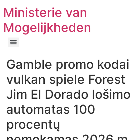
Ministerie van
Mogelijkheden
Gamble promo kodai
vulkan spiele Forest
Jim El Dorado lošimo
automatas 100
procentų
nemokamas 2026 m