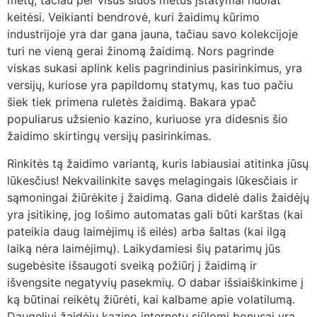
metų, tačiau per visus šiuos metus įstatymai nuolat
keitėsi. Veikianti bendrovė, kuri žaidimų kūrimo
industrijoje yra dar gana jauna, tačiau savo kolekcijoje
turi ne vieną gerai žinomą žaidimą. Nors pagrinde
viskas sukasi aplink kelis pagrindinius pasirinkimus, yra
versijų, kuriose yra papildomų statymų, kas tuo pačiu
šiek tiek primena ruletės žaidimą. Bakara ypač
populiarus užsienio kazino, kuriuose yra didesnis šio
žaidimo skirtingų versijų pasirinkimas.
Rinkitės tą žaidimo variantą, kuris labiausiai atitinka jūsų
lūkesčius! Nekvailinkite savęs melagingais lūkesčiais ir
sąmoningai žiūrėkite į žaidimą. Gana didelė dalis žaidėjų
yra įsitikinę, jog lošimo automatas gali būti karštas (kai
pateikia daug laimėjimų iš eilės) arba šaltas (kai ilgą
laiką nėra laimėjimų). Laikydamiesi šių patarimų jūs
sugebėsite išsaugoti sveiką požiūrį į žaidimą ir
išvengsite negatyvių pasekmių. O dabar išsiaiškinkime į
ką būtinai reikėtų žiūrėti, kai kalbame apie volatilumą.
Daugeliui žaidėjų kazino internetu siūlomi bonusai yra