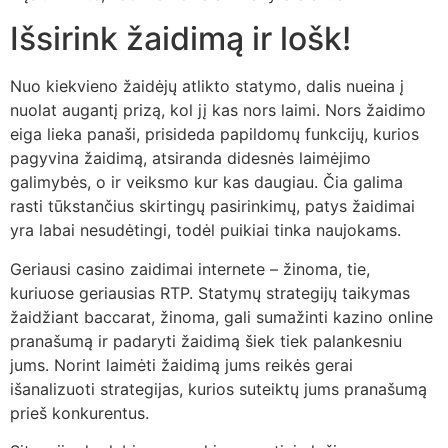
Išsirink žaidimą ir lošk!
Nuo kiekvieno žaidėjų atlikto statymo, dalis nueina į
nuolat augantį prizą, kol jį kas nors laimi. Nors žaidimo
eiga lieka panaši, prisideda papildomų funkcijų, kurios
pagyvina žaidimą, atsiranda didesnės laimėjimo
galimybės, o ir veiksmo kur kas daugiau. Čia galima
rasti tūkstančius skirtingų pasirinkimų, patys žaidimai
yra labai nesudėtingi, todėl puikiai tinka naujokams.
Geriausi casino zaidimai internete – žinoma, tie,
kuriuose geriausias RTP. Statymų strategijų taikymas
žaidžiant baccarat, žinoma, gali sumažinti kazino online
pranašumą ir padaryti žaidimą šiek tiek palankesniu
jums. Norint laimėti žaidimą jums reikės gerai
išanalizuoti strategijas, kurios suteiktų jums pranašumą
prieš konkurentus.