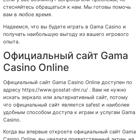
стесняйтесь обращаться к нам. Мы готовы помочь
вам в любое время.
Надеемся, что вы будете играть в Gama Casino и
получать наибольшую выгоду из вашего игрового
опыта.
Официальный сайт Gama
Casino Online
Официальный сайт Gama Casino Online доступен по
адресу https://www.gosstat-dnr.ru/ . Вам не нужно
искать зеркало или альтернативный сайт, потому
что официальный сайт является safest и наиболее
удобным способом доступа к играм и услугам Gama
Casino.
Когда вы впервые откроете официальный сайт Gama
Casino Online, вы увидите приветственный экран, на