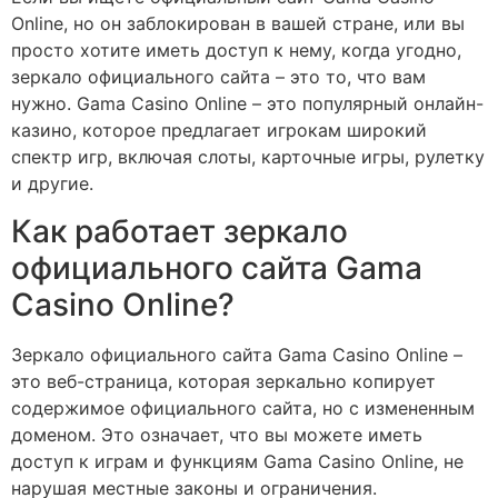
Online, но он заблокирован в вашей стране, или вы
просто хотите иметь доступ к нему, когда угодно,
зеркало официального сайта – это то, что вам
нужно. Gama Casino Online – это популярный онлайн-
казино, которое предлагает игрокам широкий
спектр игр, включая слоты, карточные игры, рулетку
и другие.
Как работает зеркало
официального сайта Gama
Casino Online?
Зеркало официального сайта Gama Casino Online –
это веб-страница, которая зеркально копирует
содержимое официального сайта, но с измененным
доменом. Это означает, что вы можете иметь
доступ к играм и функциям Gama Casino Online, не
нарушая местные законы и ограничения.