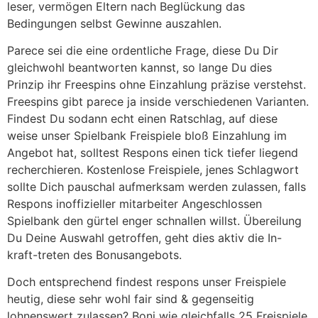
leser, vermögen Eltern nach Beglückung das
Bedingungen selbst Gewinne auszahlen.
Parece sei die eine ordentliche Frage, diese Du Dir
gleichwohl beantworten kannst, so lange Du dies
Prinzip ihr Freespins ohne Einzahlung präzise verstehst.
Freespins gibt parece ja inside verschiedenen Varianten.
Findest Du sodann echt einen Ratschlag, auf diese
weise unser Spielbank Freispiele bloß Einzahlung im
Angebot hat, solltest Respons einen tick tiefer liegend
recherchieren. Kostenlose Freispiele, jenes Schlagwort
sollte Dich pauschal aufmerksam werden zulassen, falls
Respons inoffizieller mitarbeiter Angeschlossen
Spielbank den gürtel enger schnallen willst. Übereilung
Du Deine Auswahl getroffen, geht dies aktiv die In-
kraft-treten des Bonusangebots.
Doch entsprechend findest respons unser Freispiele
heutig, diese sehr wohl fair sind & gegenseitig
lohnenswert zulassen? Boni wie gleichfalls 25 Freispiele