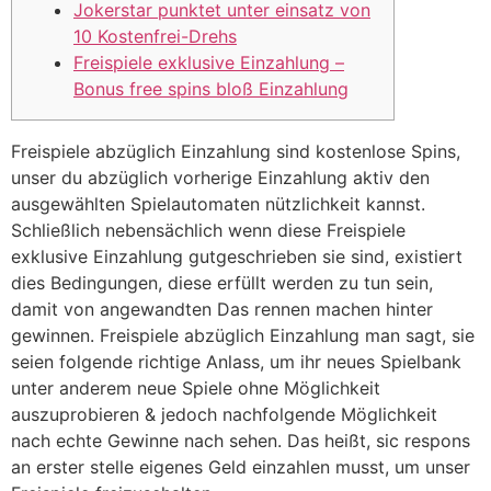
Jokerstar punktet unter einsatz von
10 Kostenfrei-Drehs
Freispiele exklusive Einzahlung –
Bonus free spins bloß Einzahlung
Freispiele abzüglich Einzahlung sind kostenlose Spins,
unser du abzüglich vorherige Einzahlung aktiv den
ausgewählten Spielautomaten nützlichkeit kannst.
Schließlich nebensächlich wenn diese Freispiele
exklusive Einzahlung gutgeschrieben sie sind, existiert
dies Bedingungen, diese erfüllt werden zu tun sein,
damit von angewandten Das rennen machen hinter
gewinnen.
Freispiele abzüglich Einzahlung man sagt, sie
seien folgende richtige Anlass, um ihr neues Spielbank
unter anderem neue Spiele ohne Möglichkeit
auszuprobieren & jedoch nachfolgende Möglichkeit
nach echte Gewinne nach sehen. Das heißt, sic respons
an erster stelle eigenes Geld einzahlen musst, um unser