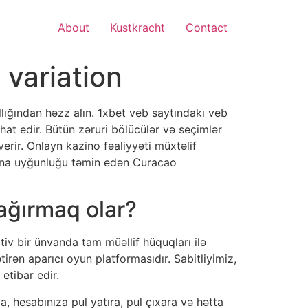
About
Kustkracht
Contact
 variation
lığından həzz alın. 1xbet veb saytındakı veb
hat edir. Bütün zəruri bölücülər və seçimlər
erir. Onlayn kazino fəaliyyəti müxtəlif
arına uyğunluğu təmin edən Curacao
ağırmaq olar?
tiv bir ünvanda tam müəllif hüquqları ilə
irən aparıcı oyun platformasıdır. Sabitliyimiz,
etibar edir.
 hesabınıza pul yatıra, pul çıxara və hətta