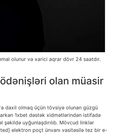
mal olunur və xarici aqrar dövr 24 saatdır.
 ödənişləri olan müasir
ra daxil olmaq üçün tövsiyə olunan güzgü
uşarkən 1xbet dəstək xidmətlərindən istifadə
 şəkildə uyğunlaşdırılıb. Mövcud linklər
ed] elektron poçt ünvanı vasitəsilə tez bir e-