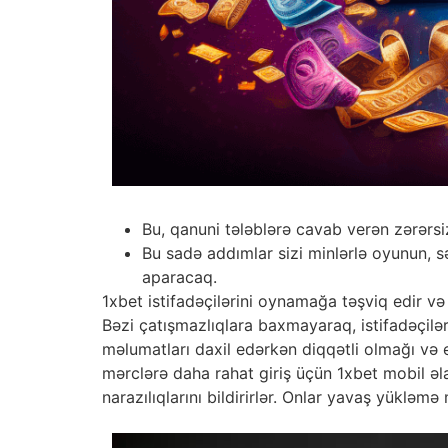
Bu, qanuni tələblərə cavab verən zərərsiz
Bu sadə addımlar sizi minlərlə oyunun, 
aparacaq.
1xbet istifadəçilərini oynamağa təşviq edir v
Bəzi çatışmazlıqlara baxmayaraq, istifadəçilər
məlumatları daxil edərkən diqqətli olmağı və 
mərclərə daha rahat giriş üçün 1xbet mobil əla
narazılıqlarını bildirirlər. Onlar yavaş yükləm