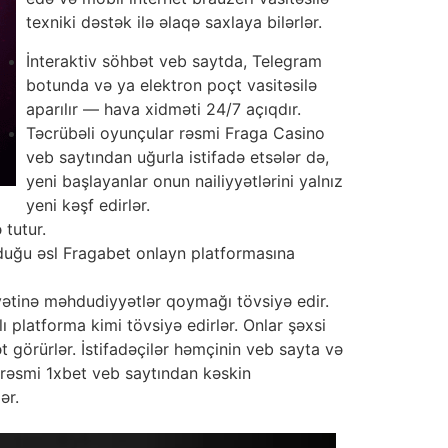
texniki dəstək ilə əlaqə saxlaya bilərlər.
İnteraktiv söhbət veb saytda, Telegram
botunda və ya elektron poçt vasitəsilə
aparılır — hava xidməti 24/7 açıqdır.
Təcrübəli oyunçular rəsmi Fraga Casino
veb saytından uğurla istifadə etsələr də,
yeni başlayanlar onun nailiyyətlərini yalnız
yeni kəşf edirlər.
 tutur.
lduğu əsl Fragabet onlayn platformasına
yyətinə məhdudiyyətlər qoymağı tövsiyə edir.
 platforma kimi tövsiyə edirlər. Onlar şəxsi
görürlər. İstifadəçilər həmçinin veb sayta və
r rəsmi 1xbet veb saytından kəskin
ər.