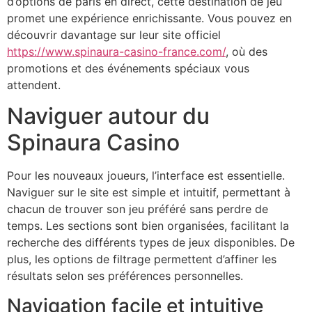
d’options de paris en direct, cette destination de jeu
promet une expérience enrichissante. Vous pouvez en
découvrir davantage sur leur site officiel
https://www.spinaura-casino-france.com/
, où des
promotions et des événements spéciaux vous
attendent.
Naviguer autour du
Spinaura Casino
Pour les nouveaux joueurs, l’interface est essentielle.
Naviguer sur le site est simple et intuitif, permettant à
chacun de trouver son jeu préféré sans perdre de
temps. Les sections sont bien organisées, facilitant la
recherche des différents types de jeux disponibles. De
plus, les options de filtrage permettent d’affiner les
résultats selon ses préférences personnelles.
Navigation facile et intuitive