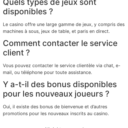
Quels types de jeux sont
disponibles ?
Le casino offre une large gamme de jeux, y compris des
machines à sous, jeux de table, et paris en direct.
Comment contacter le service
client ?
Vous pouvez contacter le service clientèle via chat, e-
mail, ou téléphone pour toute assistance.
Y a-t-il des bonus disponibles
pour les nouveaux joueurs ?
Oui, il existe des bonus de bienvenue et d’autres
promotions pour les nouveaux inscrits au casino.