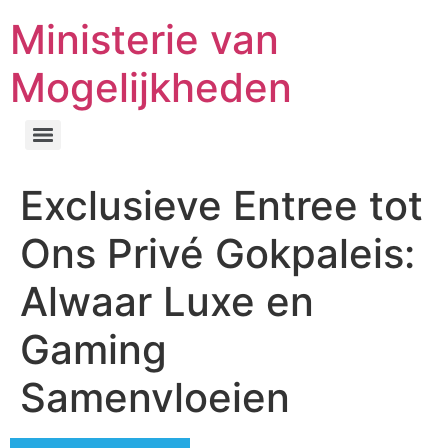
Ministerie van
Mogelijkheden
Exclusieve Entree tot
Ons Privé Gokpaleis:
Alwaar Luxe en
Gaming
Samenvloeien