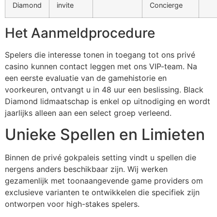
Diamond
invite
Concierge
Het Aanmeldprocedure
Spelers die interesse tonen in toegang tot ons privé
casino kunnen contact leggen met ons VIP-team. Na
een eerste evaluatie van de gamehistorie en
voorkeuren, ontvangt u in 48 uur een beslissing. Black
Diamond lidmaatschap is enkel op uitnodiging en wordt
jaarlijks alleen aan een select groep verleend.
Unieke Spellen en Limieten
Binnen de privé gokpaleis setting vindt u spellen die
nergens anders beschikbaar zijn. Wij werken
gezamenlijk met toonaangevende game providers om
exclusieve varianten te ontwikkelen die specifiek zijn
ontworpen voor high-stakes spelers.