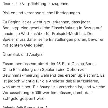
finanzielle Verpflichtung einzugehen.
Risiken und verantwortliche Überlegungen
Zu Beginn ist es wichtig zu erkennen, dass jeder
Bonustyp eine gesetzliche Einschränkung in Bezug auf
maximale Wetteinsätze für Freispiel-Modi hat. Der
Spieler muss daher seine Einstellungen prüfen, bevor er
mit echtem Geld spielt.
Überblick und Analyse
Zusammenfassend bietet der 15 Euro Casino Bonus
Ohne Einzahlung den Spielern eine Option zur
Gewinnmaximierung während des ersten Spielschritt. Es
ist jedoch wichtig für die Anbieter dabei aufzuklären,
was unter einer “Einlösung” zu verstehen ist, und welche
Voraussetzung erfüllt werden müssen, damit das
Echtgeld gesperrt wird.
Beispielfall: Bonus-Abruf