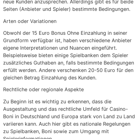
neue Kunden anzusprechen. Allerdings gibt es für beide
Seiten (Anbieter und Spieler) bestimmte Bedingungen.
Arten oder Variationen
Obwohl der 15 Euro Bonus Ohne Einzahlung in seiner
Grundform verfügbar ist, haben verschiedene Anbieter
eigene Interpretationen und Nuancen eingeführt.
Beispielsweise bieten einige Spielbanken dem Spieler
zusätzliches Guthaben an, falls bestimmte Bedingungen
erfüllt werden. Andere verschenken 20-50 Euro für den
gleichen Betrag Einzahlung des Kunden.
Rechtliche oder regionale Aspekte
Zu Beginn ist es wichtig zu erkennen, dass die
Ausgestaltung und das rechtliche Umfeld für Casino-
Boni in Deutschland und Europa stark von Land zu Land
variieren kann. Auch hier gibt es nationale Regelungen
zu Spielbanken, Boni sowie zum Umgang mit
Spielerinformationen.