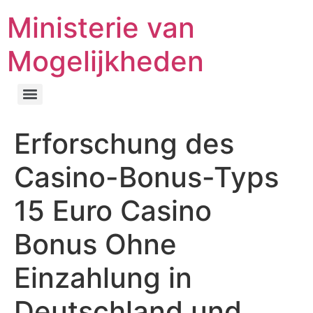
Ministerie van
Mogelijkheden
Erforschung des
Casino-Bonus-Typs
15 Euro Casino
Bonus Ohne
Einzahlung in
Deutschland und