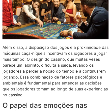
Além disso, a disposição dos jogos e a proximidade das
máquinas caça-níqueis incentivam os jogadores a jogar
mais tempo. O design do cassino, que muitas vezes
parece um labirinto, dificulta a saída, levando os
jogadores a perder a noção do tempo e a continuarem
jogando. Essa combinação de fatores psicológicos e
ambientais é fundamental para entender as decisões
que os jogadores tomam ao longo de suas experiências
no cassino.
O papel das emoções nas