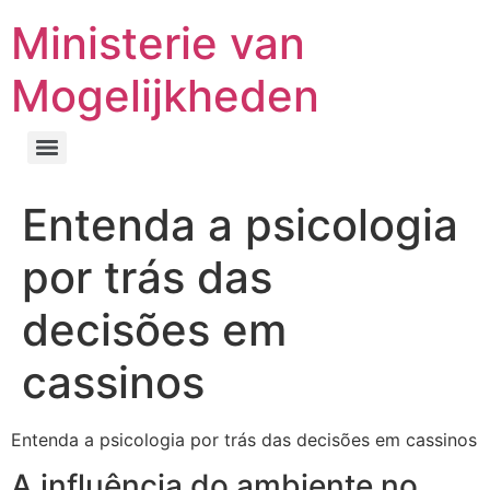
Ministerie van
Mogelijkheden
Entenda a psicologia
por trás das
decisões em
cassinos
Entenda a psicologia por trás das decisões em cassinos
A influência do ambiente no