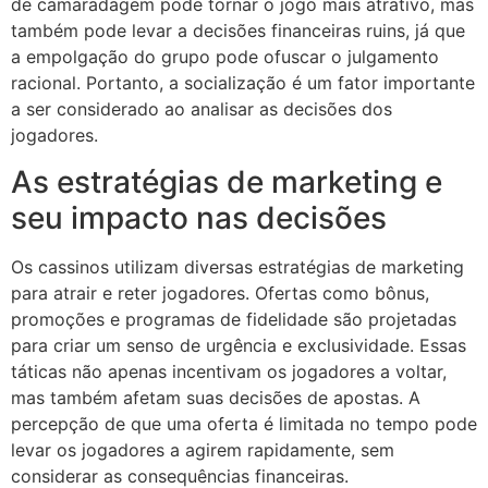
de camaradagem pode tornar o jogo mais atrativo, mas
também pode levar a decisões financeiras ruins, já que
a empolgação do grupo pode ofuscar o julgamento
racional. Portanto, a socialização é um fator importante
a ser considerado ao analisar as decisões dos
jogadores.
As estratégias de marketing e
seu impacto nas decisões
Os cassinos utilizam diversas estratégias de marketing
para atrair e reter jogadores. Ofertas como bônus,
promoções e programas de fidelidade são projetadas
para criar um senso de urgência e exclusividade. Essas
táticas não apenas incentivam os jogadores a voltar,
mas também afetam suas decisões de apostas. A
percepção de que uma oferta é limitada no tempo pode
levar os jogadores a agirem rapidamente, sem
considerar as consequências financeiras.