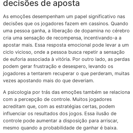
decisões de aposta
As emoções desempenham um papel significativo nas
decisões que os jogadores fazem em cassinos. Quando
uma pessoa ganha, a liberação de dopamina no cérebro
cria uma sensação de recompensa, incentivando-a a
apostar mais. Essa resposta emocional pode levar a um
ciclo vicioso, onde a pessoa busca repetir a sensação
de euforia associada à vitória. Por outro lado, as perdas
podem gerar frustração e desespero, levando os
jogadores a tentarem recuperar o que perderam, muitas
vezes apostando mais do que deveriam.
A psicologia por trás das emoções também se relaciona
com a percepção de controle. Muitos jogadores
acreditam que, com as estratégias certas, podem
influenciar os resultados dos jogos. Essa ilusão de
controle pode aumentar a disposição para arriscar,
mesmo quando a probabilidade de ganhar é baixa.