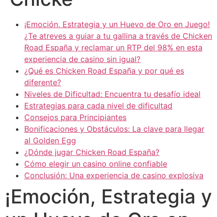
¡Emoción, Estrategia y un Huevo de Oro en Juego!
¿Te atreves a guiar a tu gallina a través de Chicken
Road España y reclamar un RTP del 98% en esta
experiencia de casino sin igual?
¿Qué es Chicken Road España y por qué es
diferente?
Niveles de Dificultad: Encuentra tu desafío ideal
Estrategias para cada nivel de dificultad
Consejos para Principiantes
Bonificaciones y Obstáculos: La clave para llegar
al Golden Egg
¿Dónde jugar Chicken Road España?
Cómo elegir un casino online confiable
Conclusión: Una experiencia de casino explosiva
¡Emoción, Estrategia y