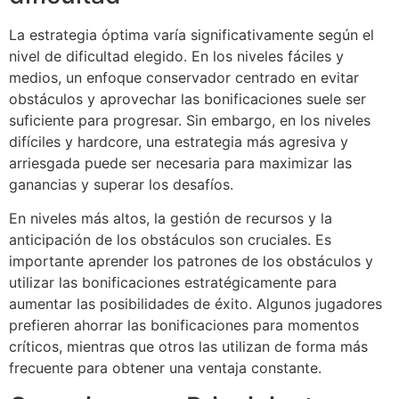
La estrategia óptima varía significativamente según el
nivel de dificultad elegido. En los niveles fáciles y
medios, un enfoque conservador centrado en evitar
obstáculos y aprovechar las bonificaciones suele ser
suficiente para progresar. Sin embargo, en los niveles
difíciles y hardcore, una estrategia más agresiva y
arriesgada puede ser necesaria para maximizar las
ganancias y superar los desafíos.
En niveles más altos, la gestión de recursos y la
anticipación de los obstáculos son cruciales. Es
importante aprender los patrones de los obstáculos y
utilizar las bonificaciones estratégicamente para
aumentar las posibilidades de éxito. Algunos jugadores
prefieren ahorrar las bonificaciones para momentos
críticos, mientras que otros las utilizan de forma más
frecuente para obtener una ventaja constante.