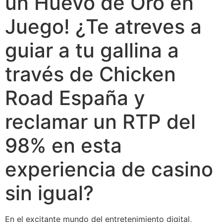
un Huevo de Oro en
Juego! ¿Te atreves a
guiar a tu gallina a
través de Chicken
Road España y
reclamar un RTP del
98% en esta
experiencia de casino
sin igual?
En el excitante mundo del entretenimiento digital,