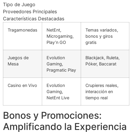
Tipo de Juego
Proveedores Principales
Características Destacadas
Tragamonedas
NetEnt,
Temas variados,
Microgaming,
bonos y giros
Play’n GO
gratis
Juegos de
Evolution
Blackjack, Ruleta,
Mesa
Gaming,
Póker, Baccarat
Pragmatic Play
Casino en Vivo
Evolution
Crupieres reales,
Gaming,
interacción en
NetEnt Live
tiempo real
Bonos y Promociones:
Amplificando la Experiencia