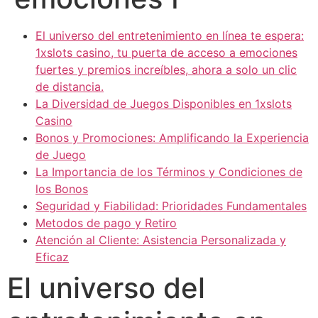
El universo del entretenimiento en línea te espera:
1xslots casino, tu puerta de acceso a emociones
fuertes y premios increíbles, ahora a solo un clic
de distancia.
La Diversidad de Juegos Disponibles en 1xslots
Casino
Bonos y Promociones: Amplificando la Experiencia
de Juego
La Importancia de los Términos y Condiciones de
los Bonos
Seguridad y Fiabilidad: Prioridades Fundamentales
Metodos de pago y Retiro
Atención al Cliente: Asistencia Personalizada y
Eficaz
El universo del