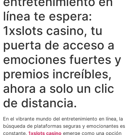
entretenimiento en
línea te espera:
1xslots casino, tu
puerta de acceso a
emociones fuertes y
premios increíbles,
ahora a solo un clic
de distancia.
En el vibrante mundo del entretenimiento en línea, la
búsqueda de plataformas seguras y emocionantes es
constante.
1xslots casino
emerge como una opción