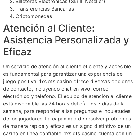
Billeteras Electrónicas (Skrill, Neteller)
Transferencias Bancarias
Criptomonedas
Atención al Cliente:
Asistencia Personalizada y
Eficaz
Un servicio de atención al cliente eficiente y accesible
es fundamental para garantizar una experiencia de
juego positiva. 1xslots casino ofrece diversas opciones
de contacto, incluyendo chat en vivo, correo
electrónico y teléfono. El equipo de atención al cliente
está disponible las 24 horas del día, los 7 días de la
semana, para responder a las preguntas e inquietudes
de los jugadores. La capacidad de resolver problemas
de manera rápida y eficaz es un signo distintivo de un
casino en línea confiable. 1xslots casino cuenta con un