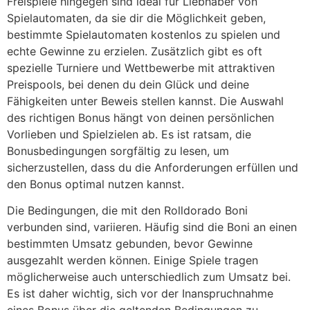
Freispiele hingegen sind ideal für Liebhaber von
Spielautomaten, da sie dir die Möglichkeit geben,
bestimmte Spielautomaten kostenlos zu spielen und
echte Gewinne zu erzielen. Zusätzlich gibt es oft
spezielle Turniere und Wettbewerbe mit attraktiven
Preispools, bei denen du dein Glück und deine
Fähigkeiten unter Beweis stellen kannst. Die Auswahl
des richtigen Bonus hängt von deinen persönlichen
Vorlieben und Spielzielen ab. Es ist ratsam, die
Bonusbedingungen sorgfältig zu lesen, um
sicherzustellen, dass du die Anforderungen erfüllen und
den Bonus optimal nutzen kannst.
Die Bedingungen, die mit den Rolldorado Boni
verbunden sind, variieren. Häufig sind die Boni an einen
bestimmten Umsatz gebunden, bevor Gewinne
ausgezahlt werden können. Einige Spiele tragen
möglicherweise auch unterschiedlich zum Umsatz bei.
Es ist daher wichtig, sich vor der Inanspruchnahme
eines Bonus über die geltenden Bedingungen zu