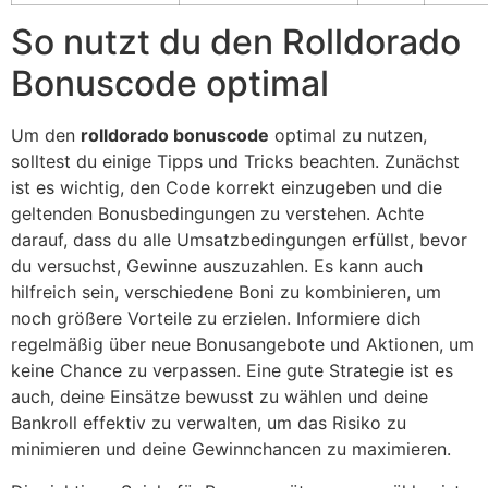
So nutzt du den Rolldorado
Bonuscode optimal
Um den
rolldorado bonuscode
optimal zu nutzen,
solltest du einige Tipps und Tricks beachten. Zunächst
ist es wichtig, den Code korrekt einzugeben und die
geltenden Bonusbedingungen zu verstehen. Achte
darauf, dass du alle Umsatzbedingungen erfüllst, bevor
du versuchst, Gewinne auszuzahlen. Es kann auch
hilfreich sein, verschiedene Boni zu kombinieren, um
noch größere Vorteile zu erzielen. Informiere dich
regelmäßig über neue Bonusangebote und Aktionen, um
keine Chance zu verpassen. Eine gute Strategie ist es
auch, deine Einsätze bewusst zu wählen und deine
Bankroll effektiv zu verwalten, um das Risiko zu
minimieren und deine Gewinnchancen zu maximieren.