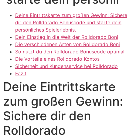
Deine Eintrittskarte zum großen Gewinn: Sichere
dir den Rolldorado Bonuscode und starte dein
persönliches Spielerlebnis.
Dein Einstieg in die Welt der Rolldorado Boni
Die verschiedenen Arten von Rolldorado Boni
So nutzt du den Rolldorado Bonuscode optimal
Die Vorteile eines Rolldorado Kontos
Sicherheit und Kundenservice bei Rolldorado
Fazit
Deine Eintrittskarte
zum großen Gewinn:
Sichere dir den
Rolldorado