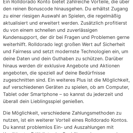
Ein Rolldorado Konto bietet zahlreiche Vorteile, die über
den reinen Bonuscode hinausgehen. Du erhältst Zugang
zu einer riesigen Auswahl an Spielen, die regelmäßig
aktualisiert und erweitert werden. Zusätzlich profitierst
du von einem schnellen und zuverlässigen
Kundensupport, der dir bei Fragen und Problemen gerne
weiterhilft. Rolldorado legt großen Wert auf Sicherheit
und Fairness und setzt modernste Technologien ein, um
deine Daten und dein Guthaben zu schützen. Darüber
hinaus werden dir exklusive Angebote und Aktionen
angeboten, die speziell auf deine Bedürfnisse
zugeschnitten sind. Ein weiteres Plus ist die Möglichkeit,
auf verschiedenen Geräten zu spielen, ob am Computer,
Tablet oder Smartphone – so kannst du jederzeit und
überall dein Lieblingsspiel genießen.
Die Möglichkeit, verschiedene Zahlungsmethoden zu
nutzen, ist ein weiterer Vorteil eines Rolldorado Kontos.
Du kannst problemlos Ein- und Auszahlungen mit