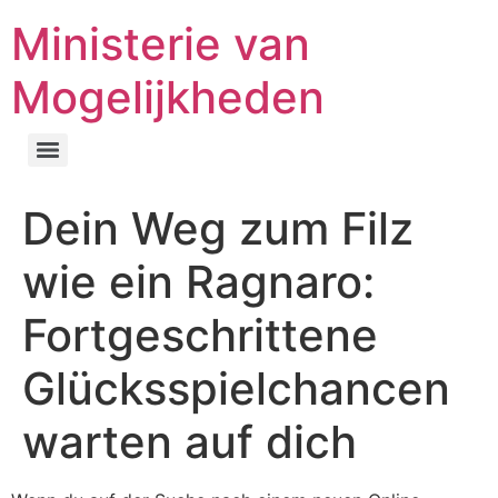
Ministerie van
Mogelijkheden
Dein Weg zum Filz
wie ein Ragnaro:
Fortgeschrittene
Glücksspielchancen
warten auf dich