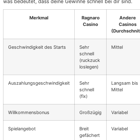
was bedeutet, dass deine Gewinne schnell bei dir sind.
Merkmal
Ragnaro
Andere
Casino
Casinos
(Durchschnit
Geschwindigkeit des Starts
Sehr
Mittel
schnell
(ruckzuck
loslegen)
Auszahlungsgeschwindigkeit
Sehr
Langsam bis
schnell
Mittel
(fix)
Willkommensbonus
Großzügig
Variabel
Spielangebot
Breit
Variabel
gefächert