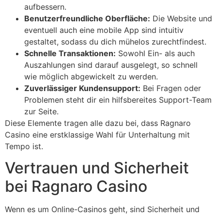
aufbessern.
Benutzerfreundliche Oberfläche:
Die Website und
eventuell auch eine mobile App sind intuitiv
gestaltet, sodass du dich mühelos zurechtfindest.
Schnelle Transaktionen:
Sowohl Ein- als auch
Auszahlungen sind darauf ausgelegt, so schnell
wie möglich abgewickelt zu werden.
Zuverlässiger Kundensupport:
Bei Fragen oder
Problemen steht dir ein hilfsbereites Support-Team
zur Seite.
Diese Elemente tragen alle dazu bei, dass Ragnaro
Casino eine erstklassige Wahl für Unterhaltung mit
Tempo ist.
Vertrauen und Sicherheit
bei Ragnaro Casino
Wenn es um Online-Casinos geht, sind Sicherheit und