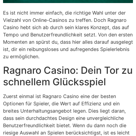
Es ist nicht immer einfach, die richtige Wahl unter der
Vielzahl von Online-Casinos zu treffen. Doch Ragnaro
Casino hebt sich ab durch sein klares Konzept, das auf
Tempo und Benutzerfreundlichkeit setzt. Von den ersten
Momenten an spürst du, dass hier alles darauf ausgelegt
ist, dir ein reibungsloses und aufregendes Spielerlebnis
zu ermöglichen.
Ragnaro Casino: Dein Tor zu
schnellem Glücksspiel
Zuerst einmal ist Ragnaro Casino eine der besten
Optionen für Spieler, die Wert auf Effizienz und ein
breites Unterhaltungsangebot legen. Dies liegt daran,
dass sein durchdachtes Design eine unvergleichliche
Benutzerfreundlichkeit bietet. Wenn du dann noch die
riesige Auswahl an Spielen berücksichtigst, ist es leicht