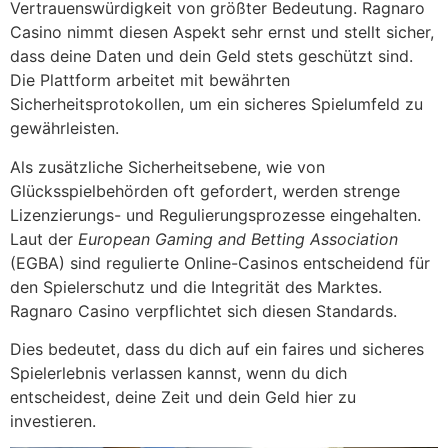
Vertrauenswürdigkeit von größter Bedeutung. Ragnaro
Casino nimmt diesen Aspekt sehr ernst und stellt sicher,
dass deine Daten und dein Geld stets geschützt sind.
Die Plattform arbeitet mit bewährten
Sicherheitsprotokollen, um ein sicheres Spielumfeld zu
gewährleisten.
Als zusätzliche Sicherheitsebene, wie von
Glücksspielbehörden oft gefordert, werden strenge
Lizenzierungs- und Regulierungsprozesse eingehalten.
Laut der
European Gaming and Betting Association
(EGBA) sind regulierte Online-Casinos entscheidend für
den Spielerschutz und die Integrität des Marktes.
Ragnaro Casino verpflichtet sich diesen Standards.
Dies bedeutet, dass du dich auf ein faires und sicheres
Spielerlebnis verlassen kannst, wenn du dich
entscheidest, deine Zeit und dein Geld hier zu
investieren.