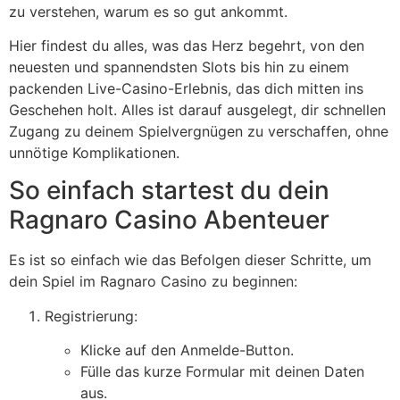
zu verstehen, warum es so gut ankommt.
Hier findest du alles, was das Herz begehrt, von den
neuesten und spannendsten Slots bis hin zu einem
packenden Live-Casino-Erlebnis, das dich mitten ins
Geschehen holt. Alles ist darauf ausgelegt, dir schnellen
Zugang zu deinem Spielvergnügen zu verschaffen, ohne
unnötige Komplikationen.
So einfach startest du dein
Ragnaro Casino Abenteuer
Es ist so einfach wie das Befolgen dieser Schritte, um
dein Spiel im Ragnaro Casino zu beginnen:
Registrierung:
Klicke auf den Anmelde-Button.
Fülle das kurze Formular mit deinen Daten
aus.