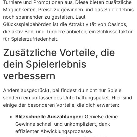
Turniere und Promotionen aus. Diese bieten zusätzliche
Möglichkeiten, Preise zu gewinnen und das Spielerlebnis
noch spannender zu gestalten. Laut
Glücksspielbehörden ist die Attraktivität von Casinos,
die aktiv Boni und Turniere anbieten, ein Schlüsselfaktor
für Spielerzufriedenheit.
Zusätzliche Vorteile, die
dein Spielerlebnis
verbessern
Anders ausgedrückt, bei findest du nicht nur Spiele,
sondern ein umfassendes Unterhaltungspaket. Hier sind
einige der besonderen Vorteile, die dich erwarten:
Blitzschnelle Auszahlungen:
Genieße deine
Gewinne schnell und unkompliziert, dank
effizienter Abwicklungsprozesse.