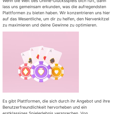
Wenn die Welt des Online-Glücksspiels dich ruft, dann
lass uns gemeinsam erkunden, was die aufregendsten
Plattformen zu bieten haben. Wir konzentrieren uns hier
auf das Wesentliche, um dir zu helfen, den Nervenkitzel
zu maximieren und deine Gewinne zu optimieren.
Es gibt Plattformen, die sich durch ihr Angebot und ihre
Benutzerfreundlichkeit hervorheben und ein
erstklassiges Spielerlebnis versprechen. Von