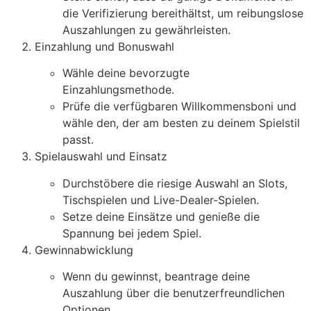
die Verifizierung bereithältst, um reibungslose
Auszahlungen zu gewährleisten.
Einzahlung und Bonuswahl
Wähle deine bevorzugte
Einzahlungsmethode.
Prüfe die verfügbaren Willkommensboni und
wähle den, der am besten zu deinem Spielstil
passt.
Spielauswahl und Einsatz
Durchstöbere die riesige Auswahl an Slots,
Tischspielen und Live-Dealer-Spielen.
Setze deine Einsätze und genieße die
Spannung bei jedem Spiel.
Gewinnabwicklung
Wenn du gewinnst, beantrage deine
Auszahlung über die benutzerfreundlichen
Optionen.