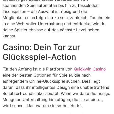
spannenden Spielautomaten bis hin zu fesselnden
Tischspielen – die Auswahl ist riesig und die
Möglichkeiten, erfolgreich zu sein, zahlreich. Tauche ein
in eine Welt voller Unterhaltung und entdecke, wie du
deine Spielerlebnisse auf das nächste Level heben
kannst.
Casino: Dein Tor zur
Glücksspiel-Action
Für den Anfang ist die Plattform von
Quickwin Casino
eine der besten Optionen für Spieler, die nach
aufregendem Online-Glücksspiel suchen. Dies liegt
daran, dass ihr intelligentes Design eine unübertroffene
Benutzerfreundlichkeit bietet. Wenn wir dazu die riesige
Menge an Unterhaltung hinzufügen, die sie anbietet,
wird schnell klar, warum sie so beliebt ist.