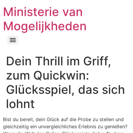
Ministerie van
Mogelijkheden
Dein Thrill im Griff,
zum Quickwin:
Glücksspiel, das sich
lohnt
Bist du bereit, dein Glück auf die Probe zu stellen und
gleichzeitig ein unvergleichliches Erlebnis zu genießen?