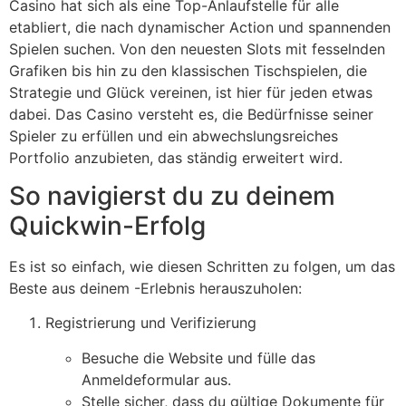
Casino hat sich als eine Top-Anlaufstelle für alle
etabliert, die nach dynamischer Action und spannenden
Spielen suchen. Von den neuesten Slots mit fesselnden
Grafiken bis hin zu den klassischen Tischspielen, die
Strategie und Glück vereinen, ist hier für jeden etwas
dabei. Das Casino versteht es, die Bedürfnisse seiner
Spieler zu erfüllen und ein abwechslungsreiches
Portfolio anzubieten, das ständig erweitert wird.
So navigierst du zu deinem
Quickwin-Erfolg
Es ist so einfach, wie diesen Schritten zu folgen, um das
Beste aus deinem -Erlebnis herauszuholen:
Registrierung und Verifizierung
Besuche die Website und fülle das
Anmeldeformular aus.
Stelle sicher, dass du gültige Dokumente für