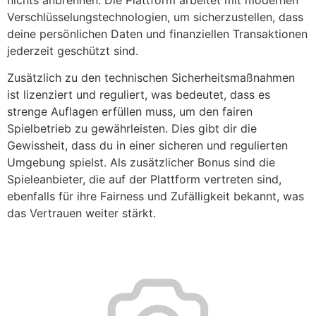
Verschlüsselungstechnologien, um sicherzustellen, dass
deine persönlichen Daten und finanziellen Transaktionen
jederzeit geschützt sind.
Zusätzlich zu den technischen Sicherheitsmaßnahmen
ist lizenziert und reguliert, was bedeutet, dass es
strenge Auflagen erfüllen muss, um den fairen
Spielbetrieb zu gewährleisten. Dies gibt dir die
Gewissheit, dass du in einer sicheren und regulierten
Umgebung spielst. Als zusätzlicher Bonus sind die
Spieleanbieter, die auf der Plattform vertreten sind,
ebenfalls für ihre Fairness und Zufälligkeit bekannt, was
das Vertrauen weiter stärkt.