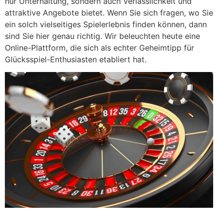
nur Unterhaltung, sondern auch Verlässlichkeit und
attraktive Angebote bietet. Wenn Sie sich fragen, wo Sie
ein solch vielseitiges Spielerlebnis finden können, dann
sind Sie hier genau richtig. Wir beleuchten heute eine
Online-Plattform, die sich als echter Geheimtipp für
Glücksspiel-Enthusiasten etabliert hat.