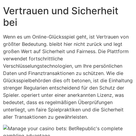
Vertrauen und Sicherheit
bei
Wenn es um Online-Glücksspiel geht, ist Vertrauen von
größter Bedeutung. bleibt hier nicht zurück und legt
großen Wert auf Sicherheit und Fairness. Die Plattform
verwendet fortschrittliche
Verschlüsselungstechnologien, um Ihre persönlichen
Daten und Finanztransaktionen zu schützen. Wie die
Glücksspielbehörden dies oft betonen, ist die Einhaltung
strenger Regularien entscheidend für den Schutz der
Spieler. operiert unter einer anerkannten Lizenz, was
bedeutet, dass es regelmäßigen Überprüfungen
unterliegt, um faire Spielpraktiken und die Sicherheit
aller Transaktionen zu gewährleisten.