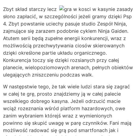
Zbyt skład starczy lecz
słono zapłacić, w szczególności jeżeli gramy dzięki Psp
4. Zbyt powstanie uciechy pasuje studio Zespół Ninja,
zajmujące się zarazem podobnie cyklem Ninja Gaiden.
Atutem serii będą zupełne energii konkurencji, wraz z
możliwością przechwytywania ciosów skierowanych
dzięki określone partie układu organicznego.
Konkurencja toczy się dzięki rozsianych przy całej
planecie, wielopoziomowych arenach, pełnych obiektów
ulegających zniszczeniu podczas walk.
W następstwie tego, że tak wiele ludzi stara się zagrać
w całej te grę, prosto znajdziemy ją w całej palecie
wszelkiego dobrego kasyna. Jeżeli odrzucić macie
wciąż rozeznania wśród platform hazardowych, owe
zanim wybraniem którejś wraz z wymienionych
powinno się skupić uwagę w parę czynników. Fani mają
możliwość radować się grą pod smartfonach jak i