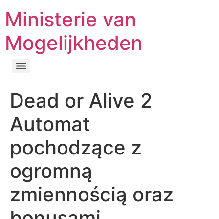
Ministerie van
Mogelijkheden
Dead or Alive 2
Automat
pochodzące z
ogromną
zmiennością oraz
bonusami