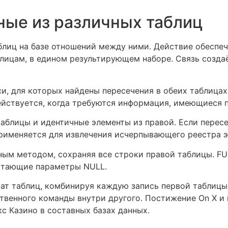
ные из различных таблиц
аблиц на базе отношений между ними. Действие обеспе
ицам, в едином результирующем наборе. Связь создаё
си, для которых найдены пересечения в обеих таблицах
ействуется, когда требуются информация, имеющиеся 
таблицы и идентичные элементы из правой. Если пересе
рименяется для извлечения исчерпывающего реестра э
ым методом, сохраняя все строки правой таблицы. FU
остающие параметры NULL.
тат таблиц, комбинируя каждую запись первой таблицы
твенного команды внутри другого. Постижение On X и
с Казино в составных базах данных.