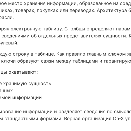
ное место хранения информации, образованное из соед
иках, товарах, покупках или переводах. Архитектура 
расли.
торяя электронную таблицу. Столбцы определяют пара
 сведениями об отдельных представителях сущности. 
булевый.
дую строку в таблице. Как правило главным ключом я
ключи образуют связи между таблицами и гарантируют
ицы охватывают:
е хранимую сущность
анных
симой информации
пирование информации и разделяет сведения по смысл
м стандартными формами. Верная организация On-X у