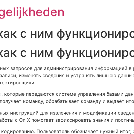
gelijkheden
 как с ним функционир
 как с ним функционир
нных запросов для администрирования информацией в 
записи, изменять сведения и устранять лишнюю данны
 тестировщики.
, которые передаются системе управления базами да
олучает команду, обрабатывает команду и выдаёт ито
овных инструкций для извлечения и модификации свед
аботы с On X помогает зафиксировать знания и постич
 кодированию. Пользователь обозначает нужный итог, 