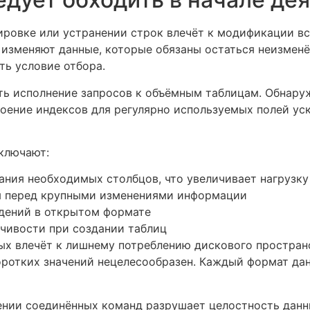
ровке или устранении строк влечёт к модификации вс
 изменяют данные, которые обязаны остаться неизмен
ь условие отбора.
ь исполнение запросов к объёмным таблицам. Обнару
роение индексов для регулярно используемых полей ус
ключают:
ания необходимых столбцов, что увеличивает нагрузку
я перед крупными изменениями информации
едений в открытом формате
чивости при создании таблиц
ых влечёт к лишнему потреблению дискового простран
оротких значений нецелесообразен. Каждый формат да
нии соединённых команд разрушает целостность данны