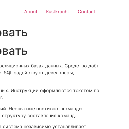
About
Kustkracht
Contact
овать
овать
реляционных базах данных. Средство даёт
е. SQL задействуют девелоперы,
нных. Инструкции оформляются текстом по
г.
ений. Неопытные постигают команды
ь структуру составления команд.
а система независимо устанавливает