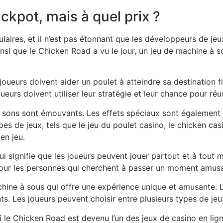
ckpot, mais à quel prix ?
laires, et il n’est pas étonnant que les développeurs de jeu
insi que le Chicken Road a vu le jour, un jeu de machine à 
joueurs doivent aider un poulet à atteindre sa destination fi
ueurs doivent utiliser leur stratégie et leur chance pour réus
 sons sont émouvants. Les effets spéciaux sont également p
pes de jeux, tels que le jeu du poulet casino, le chicken cas
ken jeu.
i signifie que les joueurs peuvent jouer partout et à tout m
our les personnes qui cherchent à passer un moment amusan
hine à sous qui offre une expérience unique et amusante. L
s. Les joueurs peuvent choisir entre plusieurs types de jeux,
e Chicken Road est devenu l’un des jeux de casino en ligne