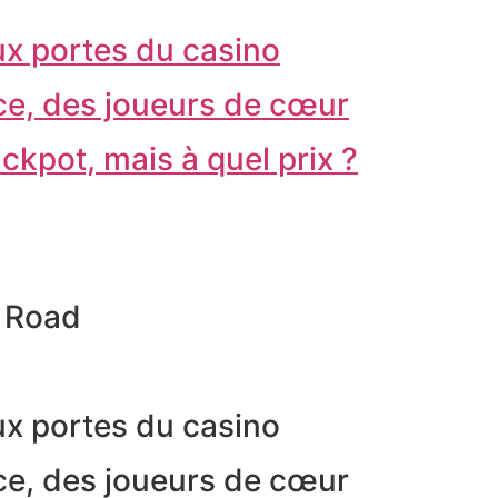
x portes du casino
ce, des joueurs de cœur
ckpot, mais à quel prix ?
 Road
x portes du casino
ce, des joueurs de cœur