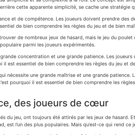
derrière cette apparente simplicité, se cache une stratégie 
ance et de compétence. Les joueurs doivent prendre des dé
ssentiel de bien comprendre les règles du jeu et de bien maît
t trouver de nombreux jeux de hasard, mais le jeu du poulet 
i populaire parmi les joueurs expérimentés.
grande concentration et une grande patience. Les joueurs d
 il est essentiel de bien comprendre les règles du jeu et de
 qui nécessite une grande maîtrise et une grande patience. 
’est pourquoi il est essentiel de bien comprendre les règles 
ce, des joueurs de cœur
s du jeu, ont toujours été attirés par les jeux de hasard. Et
est l’un des plus populaires. Mais qu’est-ce qui rend ce jeu