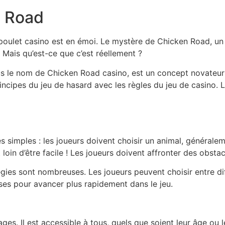
n Road
oulet casino est en émoi. Le mystère de Chicken Road, un c
. Mais qu’est-ce que c’est réellement ?
s le nom de Chicken Road casino, est un concept novateur q
incipes du jeu de hasard avec les règles du jeu de casino. L
s simples : les joueurs doivent choisir un animal, généraleme
st loin d’être facile ! Les joueurs doivent affronter des obsta
tégies sont nombreuses. Les joueurs peuvent choisir entre 
es pour avancer plus rapidement dans le jeu.
s. Il est accessible à tous, quels que soient leur âge ou le