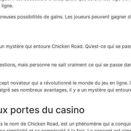
 ligne.
mbreuses possibilités de gains. Les joueurs peuvent gagner 
 un mystère qui entoure Chicken Road. Qu’est-ce qui se pass
tions, mais personne ne sait vraiment ce qui se passe dans
ept novateur qui a révolutionné le monde du jeu en ligne. Il
lgré ses nombreux avantages, il y a un mystère qui entoure
x portes du casino
us le nom de Chicken Road, est un phénomène qui a conquis
sa simplicité et sa complexité à la fois. Le concept est simp