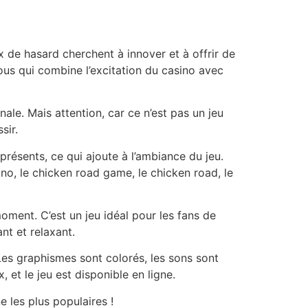
x de hasard cherchent à innover et à offrir de
sous qui combine l’excitation du casino avec
nale. Mais attention, car ce n’est pas un jeu
sir.
résents, ce qui ajoute à l’ambiance du jeu.
ino, le chicken road game, le chicken road, le
oment. C’est un jeu idéal pour les fans de
t et relaxant.
es graphismes sont colorés, les sons sont
 et le jeu est disponible en ligne.
 les plus populaires !