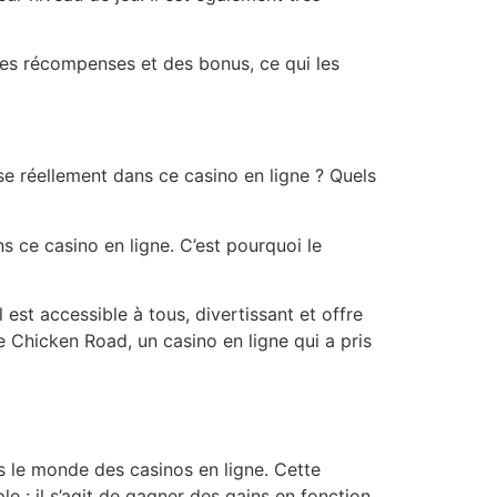
des récompenses et des bonus, ce qui les
e réellement dans ce casino en ligne ? Quels
 ce casino en ligne. C’est pourquoi le
 est accessible à tous, divertissant et offre
 Chicken Road, un casino en ligne qui a pris
 le monde des casinos en ligne. Cette
le : il s’agit de gagner des gains en fonction