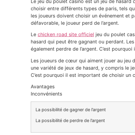
Le jeu du poulet casino est un jeu de hasard 
choisir entre différents types de paris, tels qu
les joueurs doivent choisir un événement et pari
défavorable, le joueur perd de l’argent.
Le
chicken road site officiel
jeu du poulet cas
hasard qui peut être gagnant ou perdant. Les 
également perdre de l’argent. C’est pourquoi i
Les joueurs de cœur qui aiment jouer au jeu d
une variété de jeux de hasard, y compris le j
C’est pourquoi il est important de choisir un 
Avantages
Inconvénients
La possibilité de gagner de l’argent
La possibilité de perdre de l’argent