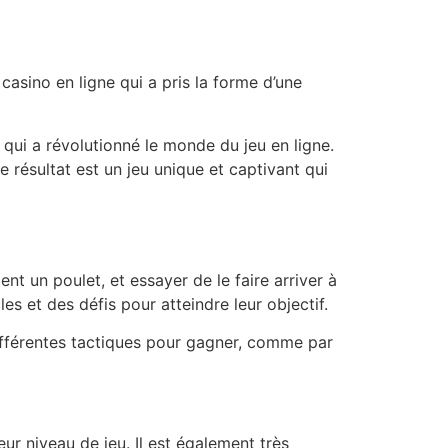
asino en ligne qui a pris la forme d’une
ui a révolutionné le monde du jeu en ligne.
e résultat est un jeu unique et captivant qui
nt un poulet, et essayer de le faire arriver à
cles et des défis pour atteindre leur objectif.
différentes tactiques pour gagner, comme par
ur niveau de jeu. Il est également très