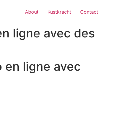
About
Kustkracht
Contact
n ligne avec des
 en ligne avec