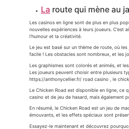
La
route qui mène au ja
Les casinos en ligne sont de plus en plus popu
nouvelles expériences à leurs joueurs. C’est a
l’humour et la créativité.
Le jeu est basé sur un thème de route, où les 
facile ! Les obstacles sont nombreux, et les jo
Les graphismes sont colorés et animés, et les
Les joueurs peuvent choisir entre plusieurs ty
https://anthonycellier.fr/ road casino , le chic
Le Chicken Road est disponible en ligne, ce qu
casino et de jeu de hasard, mais également p
En résumé, le Chicken Road est un jeu de mac
émouvants, et les effets spéciaux sont présent
Essayez-le maintenant et découvrez pourquoi l