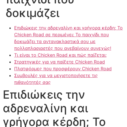
δοκιμάζει
Επιδιώκεις την αδρεναλίνη και γρήγορα κέρδη; Το
Chicken Road σε περιμένει: Το παιχνίδι που
δοκιμάζει τα αντανακλαστικά σου με
πολλαπλασιαστές που ανεβαίνουν συνεχώς!
Τι είναι το Chicken Road και πώς παίζεται;
Στρατηγικές για να παίξετε Chicken Road
Πλατφόρμες που προσφέρουν Chicken Road
Συμβουλές για να μεγιστοποιήσετε τις
πιθανότητές σας
Επιδιώκεις την
αδρεναλίνη και
γρήγορα κέρδη; Το