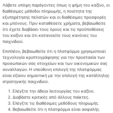
Λάβετε υπόψη παράγοντες όπως η φήμη του καζίνο, οι
διαθέσιμες μέθοδοι πληρωμής, η ποιότητα της
εξυπηρέτησης πελατών και οι διαθέσιμες προσφορές
και μπόνους. Πριν καταθέσετε χρήματα, βεβαιωθείτε
ότι έχετε διαβάσει τους όρους και τις προϋποθέσεις
του καζίνο και ότι κατανοείτε τους κανόνες του
παιχνιδιού.
Επιπλέον, βεβαιωθείτε ότι η πλατφόρμα χρησιμοποιεί
τεχνολογία κρυπτογράφησης για την προστασία των
προσωπικών σας στοιχείων και των οικονομικών σας
συναλλαγών. Η υπεύθυνη επιλογή της πλατφόρμας
είναι εξίσου σημαντική με την επιλογή της κατάλληλης
στρατηγικής παιχνιδιού.
Ελέγξτε την άδεια λειτουργίας του καζίνο.
Διαβάστε κριτικές από άλλους παίκτες.
Ελέγξτε τις διαθέσιμες μεθόδους πληρωμής.
Βεβαιωθείτε ότι η πλατφόρμα είναι ασφαλής.