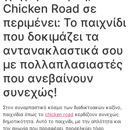
Chicken Road σε
περιμένει: Το παιχνίδι
που δοκιμάζει τα
αντανακλαστικά σου
με πολλαπλασιαστές
που ανεβαίνουν
συνεχώς!
Στον συναρπαστικό κόσμο των διαδικτυακών καζίνο,
παιχνίδια όπως το
chicken road
κερδίζουν συνεχώς
δημοτικότητα. Αυτό το παιχνίδι, με την απλότητα και
την αγωνία που προσφέρει, προσελκύει τόσο