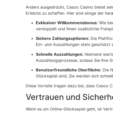
Anders ausgedrückt, Casoo Casino bietet sei
Erlebnis zu schaffen. Hier sind einige der he
Exklusiver Willkommensbonus:
Wie ber
verdoppelt und Ihnen zusätzliche Freispi
Sichere Zahlungsoptionen:
Die Plattfor
Ein- und Auszahlungen stets geschützt s
Schnelle Auszahlungen:
Niemand wartet
Auszahlungsprozesse, sodass Sie Ihre G
Benutzerfreundliche Oberfläche:
Die Na
Glücksspiel sind, Sie werden sich schnel
Diese Vorteile tragen dazu bei, dass Casoo C
Vertrauen und Sicherh
Wenn es um Online-Glücksspiel geht, ist Ver