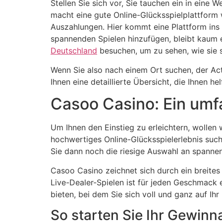
Stellen Sie sich vor, Sie tauchen ein in eine
macht eine gute Online-Glücksspielplattform w
Auszahlungen. Hier kommt eine Plattform ins 
spannenden Spielen hinzufügen, bleibt kaum 
Deutschland
besuchen, um zu sehen, wie sie 
Wenn Sie also nach einem Ort suchen, der Act
Ihnen eine detaillierte Übersicht, die Ihnen h
Casoo Casino: Ein umfa
Um Ihnen den Einstieg zu erleichtern, wollen 
hochwertiges Online-Glücksspielerlebnis suche
Sie dann noch die riesige Auswahl an spanne
Casoo Casino zeichnet sich durch ein breite
Live-Dealer-Spielen ist für jeden Geschmack 
bieten, bei dem Sie sich voll und ganz auf Ihr
So starten Sie Ihr Gewin