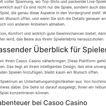
 Welt voller Spannung, wo Top-Slots und packende Live-Spiel
irklich aus? Es sind nicht nur die Spiele, sondern auch da
Spiel, die genau diese Aspekte in den Vordergrund stellt. 
ein Wunsch offen, und wenn Sie sich die Details genauer 
sich von anderen Anbietern abheben.
ion, Komfort und wirklich gute Gewinnchancen bietet, dann s
elfen wird, das Beste aus Ihrem Spielerlebnis herauszuholen.
ssender Überblick für Spiele
wir Ihnen Casoo Casino näherbringen. Diese Plattform gehör
n. Das liegt an ihrem intelligenten Design, das eine unverg
nden Spielen hinzufügen, bleibt kaum ein Wunsch offen.
s Spektrum an Unterhaltungsmöglichkeiten aus. Von hochmo
etwas dabei. Die Seite ist darauf ausgelegt, Ihnen ein reib
 Spiel konzentrieren können.
nabenteuer bei Casoo Casino