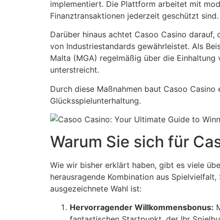
implementiert. Die Plattform arbeitet mit mo
Finanztransaktionen jederzeit geschützt sind.
Darüber hinaus achtet Casoo Casino darauf, d
von Industriestandards gewährleistet. Als Bei
Malta (MGA) regelmäßig über die Einhaltung vo
unterstreicht.
Durch diese Maßnahmen baut Casoo Casino ei
Glücksspielunterhaltung.
Warum Sie sich für Ca
Wie wir bisher erklärt haben, gibt es viele ü
herausragende Kombination aus Spielvielfalt,
ausgezeichnete Wahl ist:
Hervorragender Willkommensbonus:
M
fantastischen Startpunkt, der Ihr Spielb