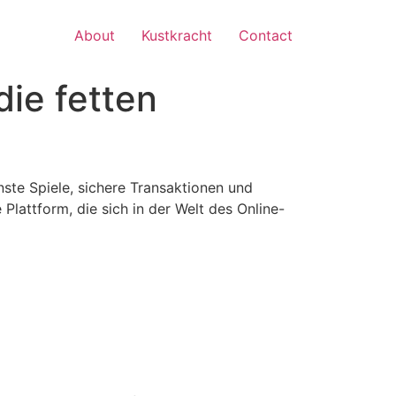
About
Kustkracht
Contact
die fetten
ste Spiele, sichere Transaktionen und
 Plattform, die sich in der Welt des Online-