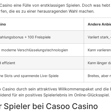
Casino eine Fülle von erstklassigen Spielen. Doch was heb
erfen, die es zu einer herausragenden Wahl machen.
ino
Andere Anbi
ahlungsbonus + 100 Freispiele
Variiert stark
, moderne Verschlüsselungstechnologien
Kann variieren
 effizient
Kann länger d
e Slots und spannende Live-Spiele
Breites, aber
oo Casino durch sein attraktives Willkommenspaket und die
dend für ein positives Spielerlebnis im Online-Glücksspiel.
ür Spieler bei Casoo Casino