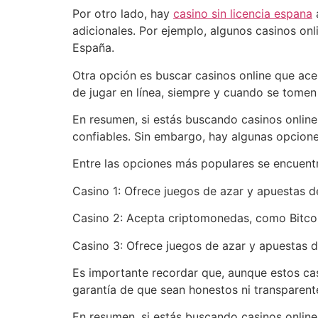
Por otro lado, hay
casino sin licencia espana
adicionales. Por ejemplo, algunos casinos on
España.
Otra opción es buscar casinos online que ac
de jugar en línea, siempre y cuando se tomen
En resumen, si estás buscando casinos online 
confiables. Sin embargo, hay algunas opcion
Entre las opciones más populares se encuent
Casino 1: Ofrece juegos de azar y apuestas d
Casino 2: Acepta criptomonedas, como Bitcoi
Casino 3: Ofrece juegos de azar y apuestas 
Es importante recordar que, aunque estos cas
garantía de que sean honestos ni transparent
En resumen, si estás buscando casinos online 