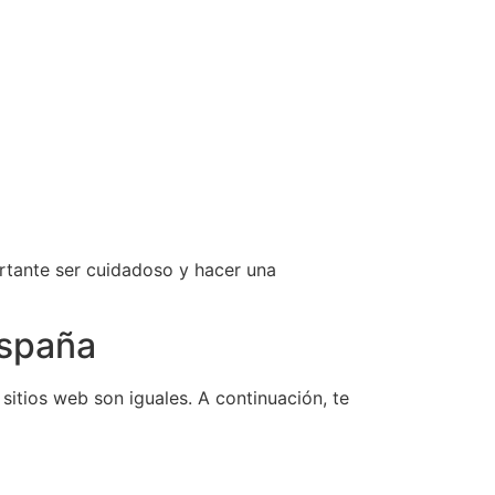
ortante ser cuidadoso y hacer una
España
sitios web son iguales. A continuación, te