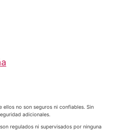
ña
 ellos no son seguros ni confiables. Sin
guridad adicionales.
o son regulados ni supervisados por ninguna