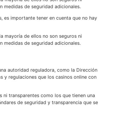
n medidas de seguridad adicionales.
s, es importante tener en cuenta que no hay
la mayoría de ellos no son seguros ni
n medidas de seguridad adicionales.
 una autoridad reguladora, como la Dirección
 y regulaciones que los casinos online con
os ni transparentes como los que tienen una
tándares de seguridad y transparencia que se