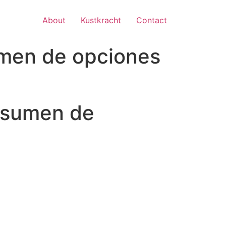
About
Kustkracht
Contact
sumen de opciones
resumen de