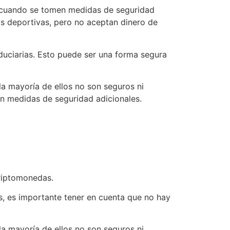
 cuando se tomen medidas de seguridad
as deportivas, pero no aceptan dinero de
duciarias. Esto puede ser una forma segura
la mayoría de ellos no son seguros ni
n medidas de seguridad adicionales.
criptomonedas.
s, es importante tener en cuenta que no hay
la mayoría de ellos no son seguros ni