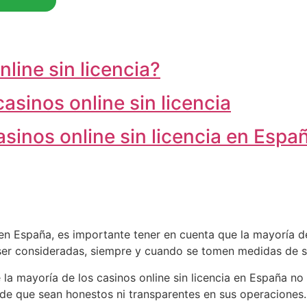
line sin licencia?
casinos online sin licencia
sinos online sin licencia en Espa
 en España, es importante tener en cuenta que la mayoría de
er consideradas, siempre y cuando se tomen medidas de se
 la mayoría de los casinos online sin licencia en España n
a de que sean honestos ni transparentes en sus operaciones.