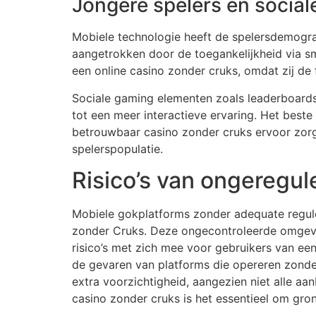
Jongere spelers en socia
Mobiele technologie heeft de spelersdemogra
aangetrokken door de toegankelijkheid via sm
een online casino zonder cruks, omdat zij de 
Sociale gaming elementen zoals leaderboards
tot een meer interactieve ervaring. Het beste
betrouwbaar casino zonder cruks ervoor zor
spelerspopulatie.
Risico’s van ongeregul
Mobiele gokplatforms zonder adequate regule
zonder Cruks. Deze ongecontroleerde omgeving
risico’s met zich mee voor gebruikers van ee
de gevaren van platforms die opereren zonder
extra voorzichtigheid, aangezien niet alle a
casino zonder cruks is het essentieel om gro