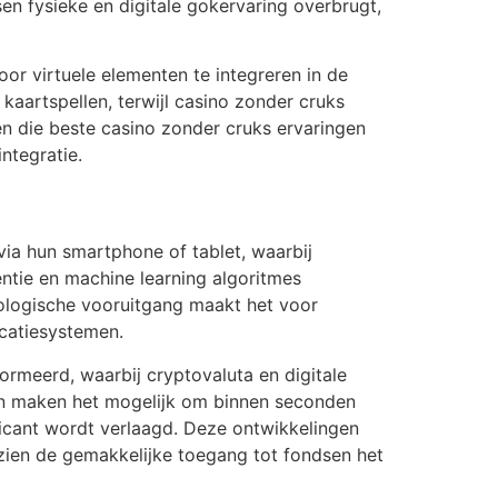
en fysieke en digitale gokervaring overbrugt,
r virtuele elementen te integreren in de
kaartspellen, terwijl casino zonder cruks
 die beste casino zonder cruks ervaringen
ntegratie.
ia hun smartphone of tablet, waarbij
ntie en machine learning algoritmes
nologische vooruitgang maakt het voor
icatiesystemen.
rmeerd, waarbij cryptovaluta en digitale
den maken het mogelijk om binnen seconden
ficant wordt verlaagd. Deze ontwikkelingen
zien de gemakkelijke toegang tot fondsen het