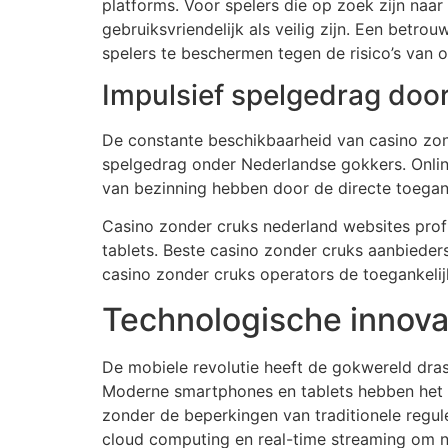
platforms. Voor spelers die op zoek zijn naar
gebruiksvriendelijk als veilig zijn. Een bet
spelers te beschermen tegen de risico’s van 
Impulsief spelgedrag doo
De constante beschikbaarheid van casino zond
spelgedrag onder Nederlandse gokkers. Onlin
van bezinning hebben door de directe toegang
Casino zonder cruks nederland websites profi
tablets. Beste casino zonder cruks aanbieder
casino zonder cruks operators de toegankel
Technologische innova
De mobiele revolutie heeft de gokwereld dras
Moderne smartphones en tablets hebben het v
zonder de beperkingen van traditionele regu
cloud computing en real-time streaming om na