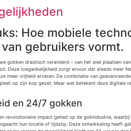
gelijkheden
ks: Hoe mobiele techno
van gebruikers vormt.
e gokken drastisch veranderd – van het snel plaatsen van
n zit. Deze toegankelijkheid zorgt ervoor dat steeds meer 
 ze meer vrijheid ervaren. De combinatie van geavanceerde
eet op zijn kop gezet. Maar wat betekent deze digitale re
eid en 24/7 gokken
n revolutionaire impact gehad op de gokindustrie, waarbij
geacht hun locatie of tijdstip. Deze ontwikkeling heeft gele