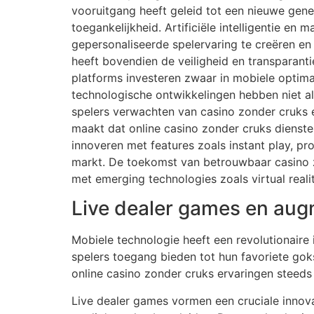
vooruitgang heeft geleid tot een nieuwe gener
toegankelijkheid. Artificiële intelligentie e
gepersonaliseerde spelervaring te creëren e
heeft bovendien de veiligheid en transparanti
platforms investeren zwaar in mobiele optimal
technologische ontwikkelingen hebben niet 
spelers verwachten van casino zonder cruks e
maakt dat online casino zonder cruks dienste
innoveren met features zoals instant play, pr
markt. De toekomst van betrouwbaar casino zo
met emerging technologies zoals virtual real
Live dealer games en aug
Mobiele technologie heeft een revolutionair
spelers toegang bieden tot hun favoriete goks
online casino zonder cruks ervaringen steeds 
Live dealer games vormen een cruciale innova