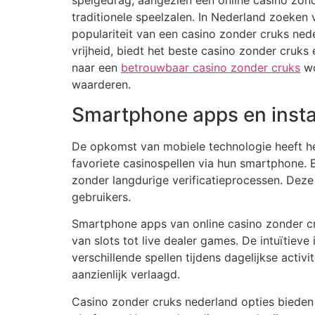
spelgedrag, aangezien een online casino zon
traditionele speelzalen. In Nederland zoeken 
populariteit van een casino zonder cruks neder
vrijheid, biedt het beste casino zonder cru
naar een
betrouwbaar casino zonder cruks
wo
waarderen.
Smartphone apps en insta
De opkomst van mobiele technologie heeft he
favoriete casinospellen via hun smartphone.
zonder langdurige verificatieprocessen. Deze
gebruikers.
Smartphone apps van online casino zonder cr
van slots tot live dealer games. De intuïtiev
verschillende spellen tijdens dagelijkse activ
aanzienlijk verlaagd.
Casino zonder cruks nederland opties bieden 