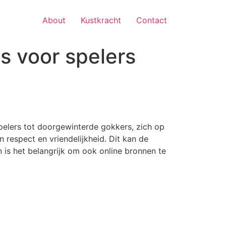
About
Kustkracht
Contact
s voor spelers
spelers tot doorgewinterde gokkers, zich op
respect en vriendelijkheid. Dit kan de
n is het belangrijk om ook online bronnen te