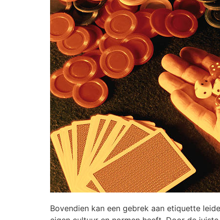
Bovendien kan een gebrek aan etiquette leiden 