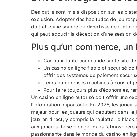
Des outils sont mis à disposition sur les pla
exclusion. Adopter des habitudes de jeu respo
doit être une source de divertissement et n
qui peut adoucir la déception d’une session 
Plus qu’un commerce, un li
Car pour toute commande sur le site d
Un casino en ligne fiable et sécurisé doi
offrir des systèmes de paiement sécuris
Leurs nombreuses machines à sous et je
Pour faire toujours plus d’économies, r
Un casino en ligne autorisé doit offrir une exp
l’information importante. En 2026, les joueur
majeur pour les joueurs qui débutent dans le
jeux en direct, y compris la roulette, le blac
aux joueurs de se plonger dans l’atmosphère d’
passionnante dans le monde du casino en lign