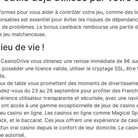
teformes pour vous aider à contrôler votre jeu, comme des l
nsables est essentiel pour éviter les risques de dépendance
on de problèmes. Le bonus cashback rembourse une partie d
de jeu malchanceuse.
eu de vie !
e CasinoDrive vous obtenez une remise immédiate de 8€ su
t posséder une licence valide, utiliser le cryptage SSL, être 
és.
ux de table vous promettent des moments de divertissemen
endez-vous du 23 au 26 septembre pour profiter des French
érience utilisateur transparente et sécurisée, avec une navig
s ont accès à une gamme exceptionnelle de jeux de casino e
 jeu casino en ligne. Les casinos en ligne comme Magical S
kjack, et le baccarat. Ces jeux offrent une expérience de ca
un vrai casino depuis le confort de leur domicile. Le casin
e autorisé.