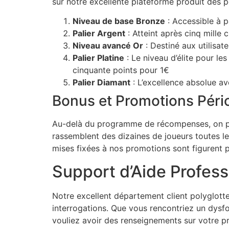
sur notre excellente plateforme produit des p
Niveau de base Bronze
: Accessible à p
Palier Argent
: Atteint après cinq mille 
Niveau avancé Or
: Destiné aux utilisat
Palier Platine
: Le niveau d’élite pour l
cinquante points pour 1€
Palier Diamant
: L’excellence absolue a
Bonus et Promotions Péri
Au-delà du programme de récompenses, on pr
rassemblent des dizaines de joueurs toutes l
mises fixées à nos promotions sont figurent p
Support d’Aide Profess
Notre excellent département client polyglotte
interrogations. Que vous rencontriez un dysfo
vouliez avoir des renseignements sur votre pr