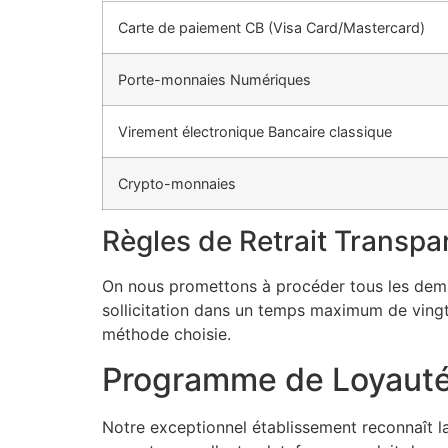
Carte de paiement CB (Visa Card/Mastercard)
Porte-monnaies Numériques
Virement électronique Bancaire classique
Crypto-monnaies
Règles de Retrait Transpa
On nous promettons à procéder tous les deman
sollicitation dans un temps maximum de vingt
méthode choisie.
Programme de Loyauté
Notre exceptionnel établissement reconnaît la