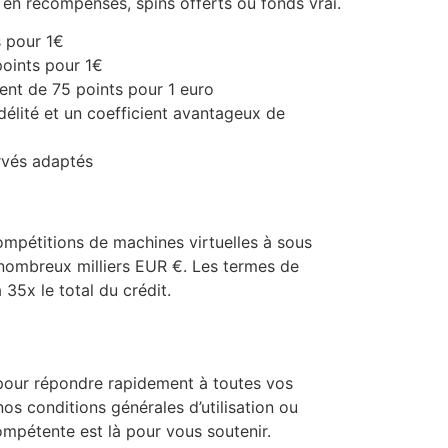
 en récompenses, spins offerts ou fonds vrai.
s pour 1€
points pour 1€
ient de 75 points pour 1 euro
délité et un coefficient avantageux de
rvés adaptés
pétitions de machines virtuelles à sous
 nombreux milliers EUR €. Les termes de
35x le total du crédit.
7 pour répondre rapidement à toutes vos
os conditions générales d’utilisation ou
ompétente est là pour vous soutenir.