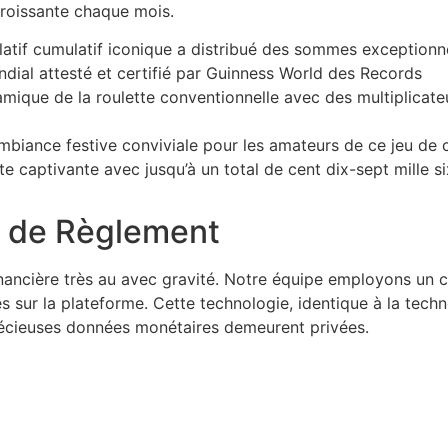
croissante chaque mois.
latif cumulatif iconique a distribué des sommes exceptionn
ndial attesté et certifié par Guinness World des Records
mique de la roulette conventionnelle avec des multiplicate
mbiance festive conviviale pour les amateurs de ce jeu de 
e captivante avec jusqu’à un total de cent dix-sept mille s
s de Règlement
nancière très au avec gravité. Notre équipe employons un c
es sur la plateforme. Cette technologie, identique à la techn
précieuses données monétaires demeurent privées.