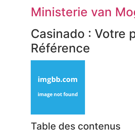
Ministerie van Mo
Casinado : Votre 
Référence
Table des contenus