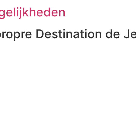
gelijkheden
propre Destination de J