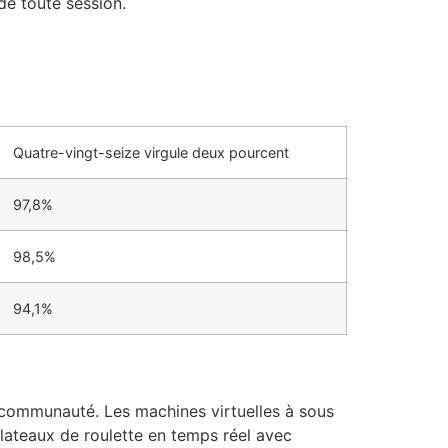
de toute session.
Quatre-vingt-seize virgule deux pourcent
97,8%
98,5%
94,1%
 communauté. Les machines virtuelles à sous
lateaux de roulette en temps réel avec