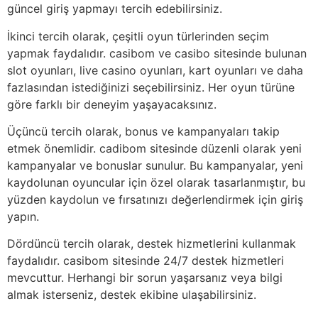
güncel giriş yapmayı tercih edebilirsiniz.
İkinci tercih olarak, çeşitli oyun türlerinden seçim
yapmak faydalıdır. casibom ve casibo sitesinde bulunan
slot oyunları, live casino oyunları, kart oyunları ve daha
fazlasından istediğinizi seçebilirsiniz. Her oyun türüne
göre farklı bir deneyim yaşayacaksınız.
Üçüncü tercih olarak, bonus ve kampanyaları takip
etmek önemlidir. cadibom sitesinde düzenli olarak yeni
kampanyalar ve bonuslar sunulur. Bu kampanyalar, yeni
kaydolunan oyuncular için özel olarak tasarlanmıştır, bu
yüzden kaydolun ve fırsatınızı değerlendirmek için giriş
yapın.
Dördüncü tercih olarak, destek hizmetlerini kullanmak
faydalıdır. casibom sitesinde 24/7 destek hizmetleri
mevcuttur. Herhangi bir sorun yaşarsanız veya bilgi
almak isterseniz, destek ekibine ulaşabilirsiniz.